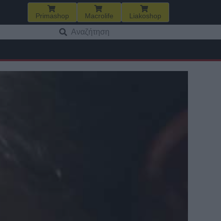
Primashop
Macrolife
Liakoshop
Αναζήτηση
για: