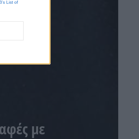
B’s List of
παφές με