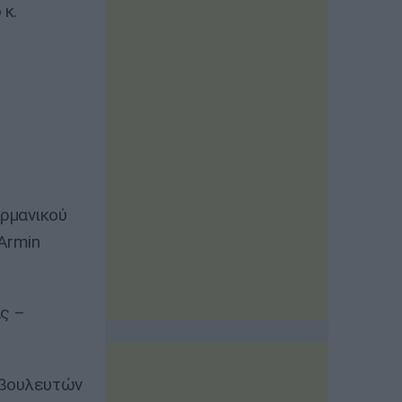
 κ.
ρμανικού
Armin
ς –
 βουλευτών