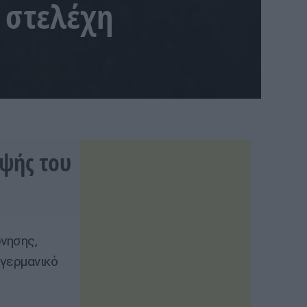
 στελέχη
εψής του
νησης,
ογερμανικό