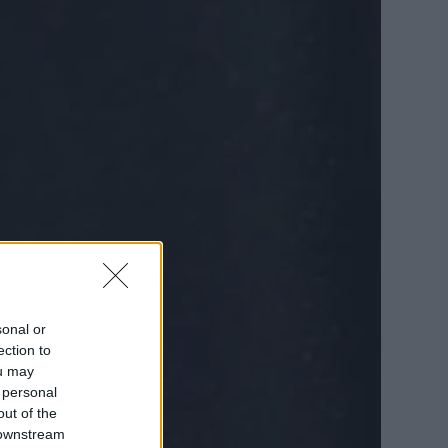
sonal or
ection to
ou may
 personal
out of the
 downstream