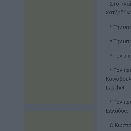
Στο πλαίσ
Χατζηδάκη
* Την υπο
* Την υπο
* Τον υπο
* Τον πρ
Κοινοβουλ
Laschet.
* Τον πρό
Ελλάδας, 
Ο Κωστής 