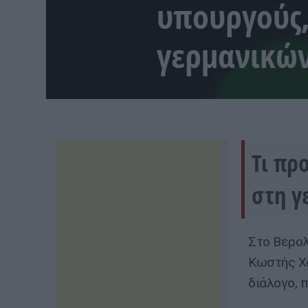
υπουργούς,
γερμανικών
Τι πρ
στη γ
Στο Βερολ
Κωστής Χα
διάλογο, π