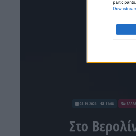
participants
Downstream 
05-19-2026
11:08
ΕΛΛΑ
Στο Βερολί