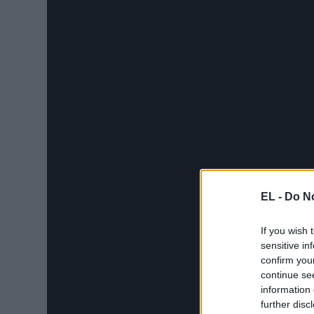
EL -
Do No
If you wish 
sensitive in
confirm you
continue se
information 
further disc