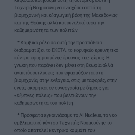
κεφαλαιοποιήσουμε αυτή τη δυναμική, ώστε η
Τεχνητή Νοημοσύνη να ενισχύσει απτά τη
βιομηχανική και εξαγωγική βάση της Μακεδονίας
και της Θράκης αλλά και συνολικότερα την
καθημερινότητα των πολιτών.
* Κομβικό ρόλο σε αυτή την προσπάθεια
διαδραματίζει το ΕΚΕΤΑ, το κορυφαίο ερευνητικό
κέντρο εφαρμοσμένης έρευνας της χώρας. Η
γνώση που παράγει δεν μένει στη θεωρία αλλά
αναπτύσσει λύσεις που εφαρμόζονται στη
βιομηχανία, στην ενέργεια, στις μεταφορές, στην
υγεία, ακόμη και σε συνεργασία με δήμους για
«έξυπνες πόλεις» που βελτιώνουν την
καθημερινότητα του πολίτη.
* Πρόσφατα εγκαινιάσαμε το AI Nucleus, το νέο
εμβληματικό κέντρο Τεχνητής Νοημοσύνης το
οποίο αποτελεί κεντρικό κομμάτι του