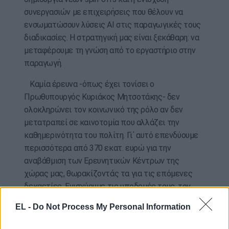
συνεργασιών με επιχειρήσεις που θέλουν να
ενσωματώσουν λύσεις AI στις παραγωγικές τους
διαδικασίες. Η στρατηγική μας είναι ξεκάθαρη: να
μεταφέρουμε τη γνώση από το εργαστήριο στην
παραγωγή.
Καμία έρευνα -όπως έχει τονίσει ο
Πρωθυπουργός Κυριάκος Μητσοτάκης- δεν
ολοκληρώνει τον κοινωνικό της ρόλο αν δεν
μετατραπεί σε καινοτομία που αλλάζει την
καθημερινότητα του πολίτη. Γι΄ αυτό επενδύουμε
περισσότερα από 370 εκατ. ευρώ για την
αναβάθμιση των Ερευνητικών Κέντρων της
χώρας μας, θωρακίζοντάς τα για τις επόμενες
δεκαετίες. Ενισχύουμε τις υποδομές τους, τον
εξοπλισμό τους και τις ψηφιακές τους
EL -
Do Not Process My Personal Information
δυνατότητες, ώστε να λειτουργούν ως
επιταχυντές τεχνολογικής επιχειρηματικότητας.