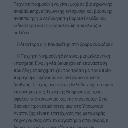
Τεχνητή Νοημοσύνη να γίνει μοχλός βιομηχανικής
αναβάθμισης, εξαγωγικής ενίσχυσης και βιώσιμης
ανάπτυξης για ολόκληρη τη Βόρεια Ελλάδα και
ειδικότερα για τη Θεσσαλονίκη που αλλάζει
σελίδα».
Ειδικότερα ο κ. Καλαφάτης στο άρθρο αναφέρει:
Η Τεχνητή Νοημοσύνη δεν είναι μια μελλοντική
υπόσχεση. Είναι η νέα βιομηχανική επανάσταση
που ήδη μετασχηματίζει τον τρόπο με τον οποίο
παράγουμε, εξάγουμε και ανταγωνιζόμαστε
διεθνώς. Στόχος μας είναι η Ελλάδα ν΄αξιοποιήσει
τη δυναμική της Τεχνητής Νοημοσύνης προς
όφελος της κοινωνίας και της οικονομίας. Στις
βασικές προτεραιότητες μας στο Υπουργείο
Ανάπτυξης είναι η επιτάχυνση της μεταφοράς
τεχνογνωσίας από το εργαστήριο στην αγορά, η
δημιουργία νέων spin-offs και η ενίσχυση