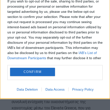
If you wish to opt-out of the sale, sharing to third parties, or
Το μεγάλο στοίχημα, όμως, είναι η κλιμάκωση.
processing of your personal or sensitive information for
targeted advertising by us, please use the below opt-out
* Θέλουμε να δημιουργούνται από τα ερευνητικά
section to confirm your selection. Please note that after your
εργαστήρια νέες εταιρείες τεχνολογίας, spin-offs
opt-out request is processed you may continue seeing
και startups που θα μπορούν να σταθούν
interest-based ads based on personal information utilized by
us or personal information disclosed to third parties prior to
ανταγωνιστικά στις διεθνείς αγορές.
your opt-out. You may separately opt-out of the further
* Θέλουμε οι νέοι επιστήμονες να μη βλέπουν το
disclosure of your personal information by third parties on the
IAB’s list of downstream participants. This information may
εξωτερικό ως μονόδρομο αλλά να επιχειρούν
also be disclosed by us to third parties on the
IAB’s List of
εδώ, να δημιουργούν προστιθέμενη αξία εδώ, να
Downstream Participants
that may further disclose it to other
ονειρεύονται εδώ και να παράγουν στον τόπο μας,
third parties.
για τον τόπο μας.
CONFIRM
Στο πλαίσιο αυτό εντάσσονται πρωτοβουλίες
της Κυβέρνησης όπως το AI «Pharos» με τον
υπερυπολογιστή «Δαίδαλο», ο νέος
Data Deletion
Data Access
Privacy Policy
υπερυπολογιστής στην Κοζάνη, καθώς και η
συνολική ενίσχυση του οικοσυστήματος της
καινοτομίας μέσω του Elevate Greece, που για