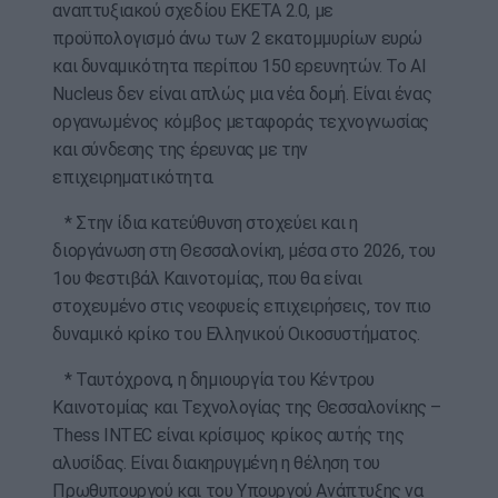
αναπτυξιακού σχεδίου ΕΚΕΤΑ 2.0, με
προϋπολογισμό άνω των 2 εκατομμυρίων ευρώ
και δυναμικότητα περίπου 150 ερευνητών. Το AI
Nucleus δεν είναι απλώς μια νέα δομή. Είναι ένας
οργανωμένος κόμβος μεταφοράς τεχνογνωσίας
και σύνδεσης της έρευνας με την
επιχειρηματικότητα.
* Στην ίδια κατεύθυνση στοχεύει και η
διοργάνωση στη Θεσσαλονίκη, μέσα στο 2026, του
1ου Φεστιβάλ Καινοτομίας, που θα είναι
στοχευμένο στις νεοφυείς επιχειρήσεις, τον πιο
δυναμικό κρίκο του Ελληνικού Οικοσυστήματος.
* Ταυτόχρονα, η δημιουργία του Κέντρου
Καινοτομίας και Τεχνολογίας της Θεσσαλονίκης –
Thess INTEC είναι κρίσιμος κρίκος αυτής της
αλυσίδας. Είναι διακηρυγμένη η θέληση του
Πρωθυπουργού και του Υπουργού Ανάπτυξης να