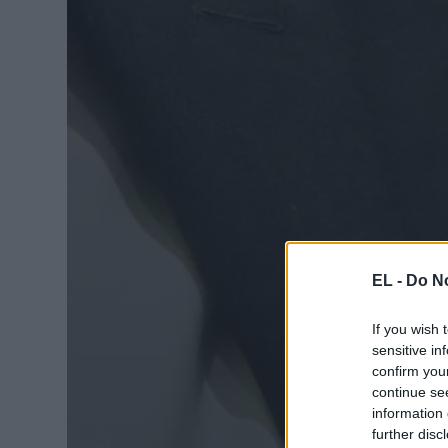
EL -
Do No
If you wish 
sensitive in
confirm you
continue se
information 
further disc