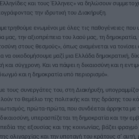
 Ελληνίδες και τους Έλληνες» να δηλώσουν συμμετοχ
υπογράφοντας την ιδρυτική του Διακήρυξη.
ναμετρηθούμε ενωμένοι με όλες τις παθογένειες που
α μας, την αξιοπρέπεια του λαού μας, τη δημοκρατία, 
τοσύνη στους θεσμούς», όπως αναμένεται να τονίσει 
ια να οικοδομήσουμε μαζί μια Ελλάδα δημοκρατική, δίκ
ή και σύγχρονη. Και να πάψει η δικαιοσύνη και η εντι
 διωγμό και η δημοκρατία υπό περιορισμό».
ε τους συνεργάτες του, στη Διακήρυξη, υπογραμμίζον
λούν το θεμέλιο της πολιτικής και της δράσης του κ
ιωτισμός, πρώτα-πρώτα, που συνδέεται άρρηκτα με 
 δικαιοσύνη, υπερασπίζεται τη δημοκρατία και την εμ
 πεδία της εξουσίας και της κοινωνίας, βάζει φραγμό
της ολιγαρχίας και την υποταγή του κράτους σ’ αυτή,