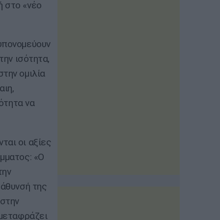
ή στο «νέο
 υπονομεύουν
την ισότητα,
στην ομιλία
αιη,
μότητα να
ται οι αξίες
όμματος: «Ο
την
βάθυνσή της
 στην
 μεταφράζει