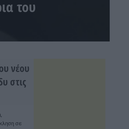
ια του
του νέου
υ στις
,
κκληση σε