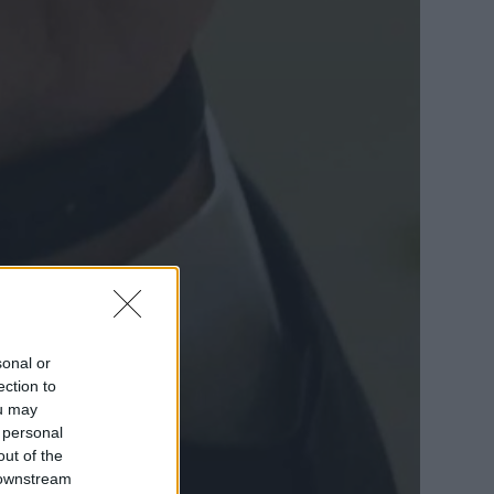
sonal or
ection to
ou may
 personal
out of the
 downstream