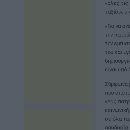
«όλες τις
ταξίδι», 
«Για να α
την πατρίδ
την εμπισ
του και «γ
δημιουργικ
είναι υπό
Σύμφωνα μ
που αποτε
νέος πατρ
κοινωνική
σε όλα τα
ασυδοσία 