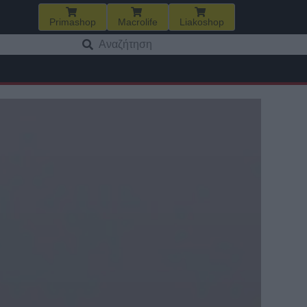
Primashop
Macrolife
Liakoshop
Αναζήτηση
για: