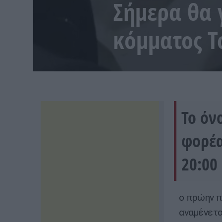
Σήμερα θα 
κόμματος Τ
Το όν
φορέα
20:00
ο πρώην π
αναμένετα