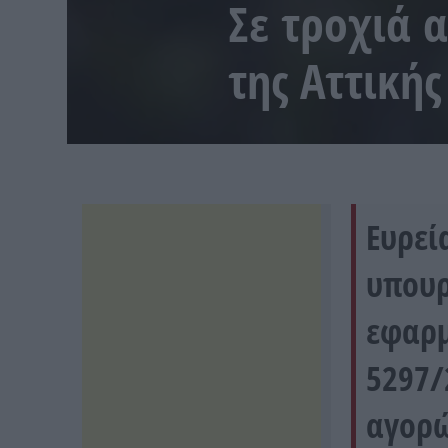
Σε τροχιά 
της Αττικής
Ευρεί
υπουρ
εφαρμ
5297/
αγορ