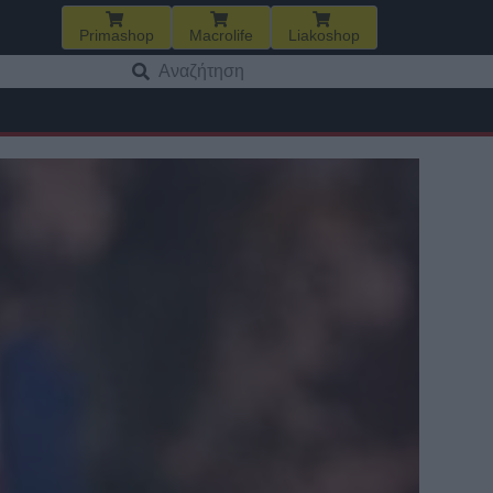
Primashop
Macrolife
Liakoshop
Αναζήτηση
για: