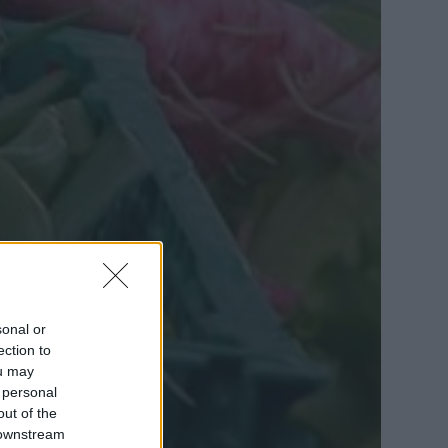
sonal or
ection to
ou may
 personal
out of the
 downstream