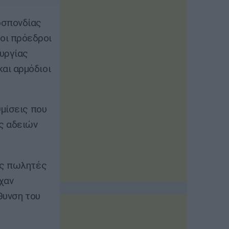
οσπονδίας
οι πρόεδροι
υργίας
αι αρμόδιοι
θμίσεις που
ς αδειών
ες πωλητές
χαν
θυνση του