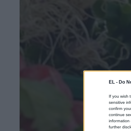
EL -
Do No
If you wish 
sensitive in
confirm you
continue se
information 
further disc