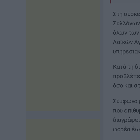
Στη σύσκε
Συλλόγων
όλων των
Λαϊκών Αγ
υπηρεσιακ
Κατά τη δ
προβλέπει
όσο και σ
Σύμφωνα μ
που επιθυ
διαγράψει
φορέα έως