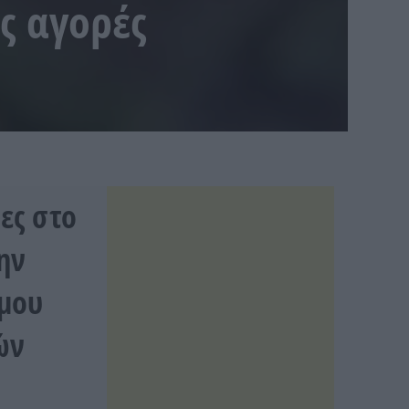
ς αγορές
ες στο
ην
όμου
ών