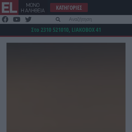
Μετάβαση
ΚΑΤΗΓΟΡΊΕΣ
στο
περιεχόμενο
Α
γι
Στο 2310 521010, LIAKOBOX
41