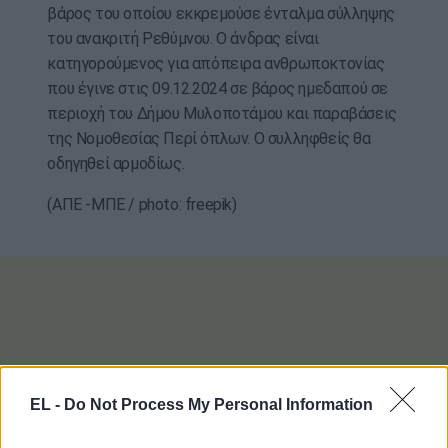
βάρος του οποίου εκκρεμούσε ένταλμα σύλληψης
του ανακριτή Ρεθύμνου. Ο άνδρας είναι
κατηγορούμενος για απόπειρα ανθρωποκτονίας
που έγινε στις 09.12.2024 σε βάρος ημεδαπού σε
περιοχή του Δήμου Μυλοποτάμου και παραβάσεις
της Νομοθεσίας Περί όπλων. Ο συλληφθείς θα
οδηγηθεί αρμοδίως.
(ΑΠΕ -ΜΠΕ / photo: freepik)
EL -
Do Not Process My Personal Information