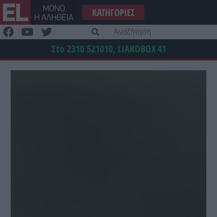
Μετάβαση
ΚΑΤΗΓΟΡΊΕΣ
στο
περιεχόμενο
Α
γι
Στο 2310 521010, LIAKOBOX
41