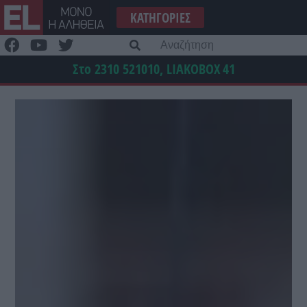
Μετάβαση
ΚΑΤΗΓΟΡΊΕΣ
στο
περιεχόμενο
Α
γι
Στο 2310 521010, LIAKOBOX
41