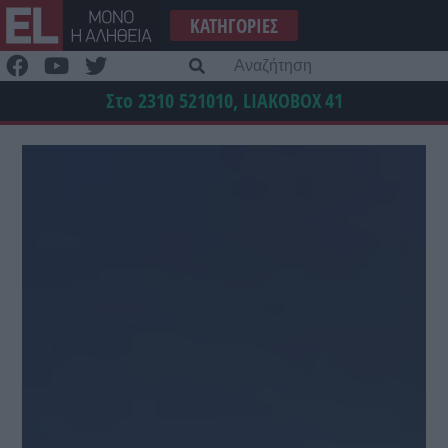
Μετάβαση
ΚΑΤΗΓΟΡΊΕΣ
στο
περιεχόμενο
Α
γι
Στο 2310 521010, LIAKOBOX
41