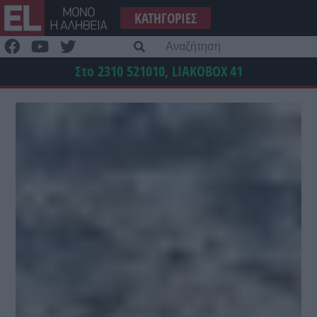
Μετάβαση
ΚΑΤΗΓΟΡΊΕΣ
στο
περιεχόμενο
Α
γι
Στο 2310 521010, LIAKOBOX
41