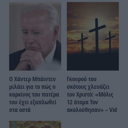
Ο Χάντερ Μπάιντεν
Γκουρού του
μιλάει για το πώς ο
σκότους χλευάζει
καρκίνος του πατέρα
τον Χριστό: «Μόλις
του έχει εξαπλωθεί
12 άτομα Τον
στα οστά
ακολούθησαν» – Vid