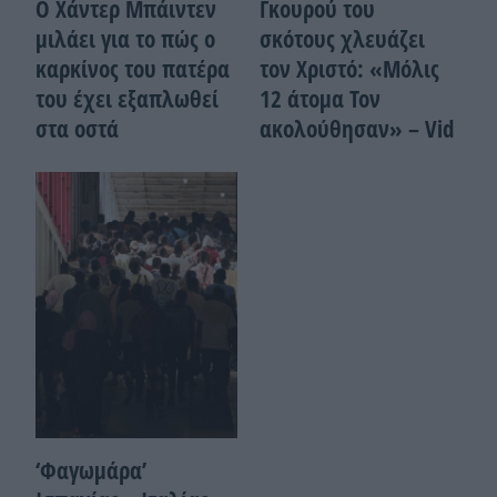
Ο Χάντερ Μπάιντεν
Γκουρού του
μιλάει για το πώς ο
σκότους χλευάζει
καρκίνος του πατέρα
τον Χριστό: «Μόλις
του έχει εξαπλωθεί
12 άτομα Τον
στα οστά
ακολούθησαν» – Vid
‘Φαγωμάρα’