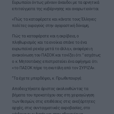
Ευρωπαίοι όντως μένουν άναυδοι με τα αρνητικά
επιτεύγματα της κυβέρνησης και αναρωτιούνται:
«Πώς τα καταφέρατε και κάνατε τους Έλληνες
πολίτες ουραγούς στην αγοραστική δύναμη;
Πώς τα καταφέρατε και η ακρίβεια, ο
πληθωρισμός και τα ενοίκια σπάνε το ένα
ευρωπαϊκό ρεκόρ μετά το άλλο;», αναφέρει η
ανακοίνωση του ΠΑΣΟΚ και τονίζει ότι ” εσχάτως
ο κ. Μητσοτάκης επιστρατεύει ένα αφήγημα: ότι
«το ΠΑΣΟΚ πήρε τη σκυτάλη από τον ΣΥΡΙΖΑ».
“Τα έχετε μπερδέψει, κ. Πρωθυπουργέ.
Αποδειχτήκατε άριστος ακολουθώντας τα
βήματα του προκατόχου σας στη χειραγώγηση
των θεσμών, στις επιθέσεις στις ανεξάρτητες
αρχές, στις συνταγματικές ακροβασίες, στο