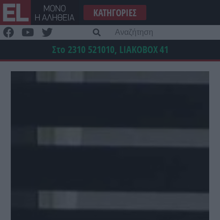
Μετάβαση
ΚΑΤΗΓΟΡΊΕΣ
στο
περιεχόμενο
Α
γι
Στο 2310 521010, LIAKOBOX
41