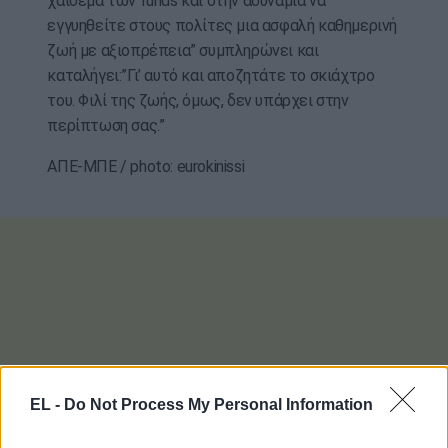
χάιδεμα των funds και στην αδυναμία να
εγγυηθείτε στους πολίτες μια ασφαλή καθημερινή
ζωή με αξιοπρέπεια” συμπληρώνει και
καταλήγει:”Γι’ αυτό και αποζητάτε το σκιάχτρο
του. Φιλί της ζωής, όμως, δεν υπάρχει στην
περίπτωση σας.”
ΑΠΕ-ΜΠΕ / photo: eurokinissi
EL -
Do Not Process My Personal Information