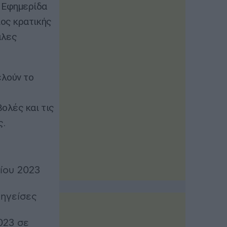
 Εφημερίδα
ος κρατικής
άλες
ελούν το
ολές και τις
ς.
ίου 2023
ληγείσες
023 σε