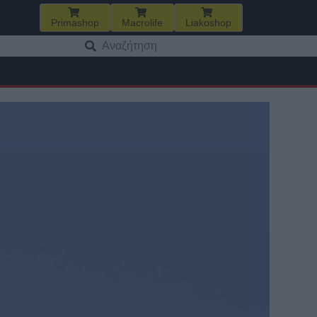
Primashop
Macrolife
Liakoshop
Αναζήτηση
για: