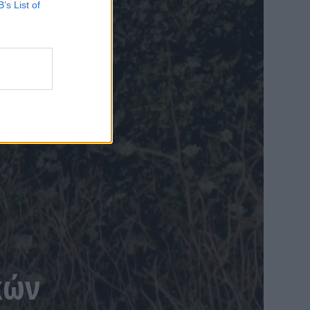
B’s List of
κών