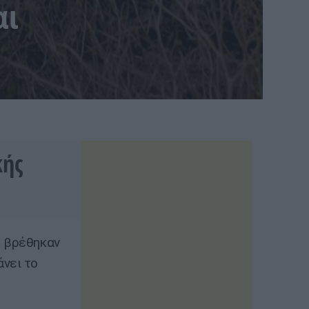
αι
κής
υ βρέθηκαν
άνει το