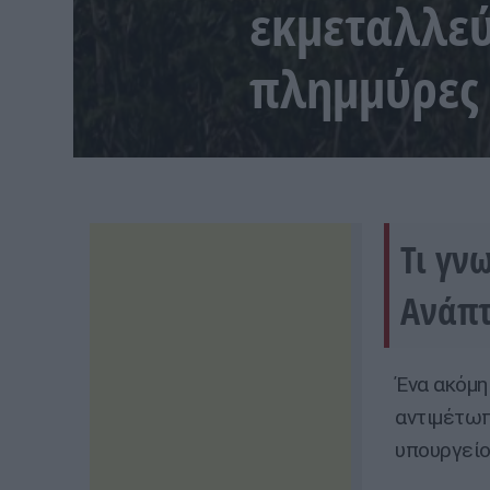
εκμεταλλεύ
πλημμύρες
Τι γν
Ανάπτ
Ένα ακόμη
αντιμέτωπ
υπουργείο