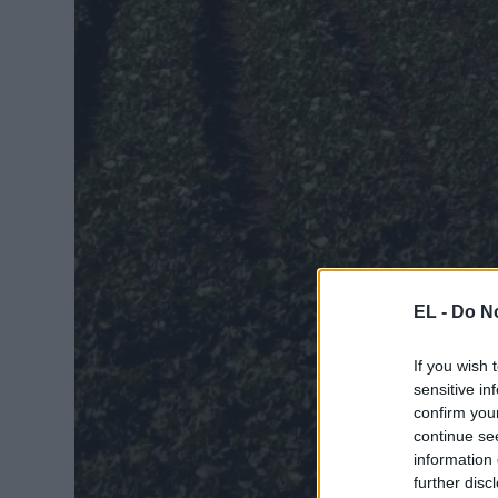
EL -
Do No
If you wish 
sensitive in
confirm you
continue se
information 
further disc