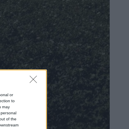
sonal or
ection to
ou may
 personal
out of the
 downstream