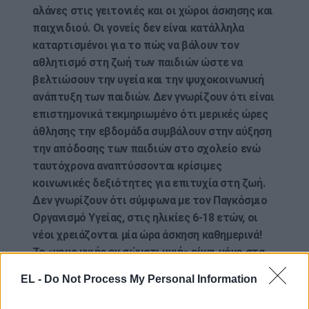
αλάνες στις γειτονιές και οι χώροι άσκησης και
παιχνιδιού. Οι γονείς δεν είναι κατάλληλα
καταρτισμένοι για το πώς να βάλουν τον
αθλητισμό στη ζωή των παιδιών ώστε να
βελτιώσουν την υγεία και την ψυχοκοινωνική
ανάπτυξη των παιδιών. Δεν γνωρίζουν ότι είναι
επιστημονικά τεκμηριωμένο ότι μερικές ώρες
άθλησης την εβδομάδα συμβάλουν στην αύξηση
την απόδοσης των παιδιών στο σχολείο ενώ
ταυτόχρονα αναπτύσσονται κρίσιμες
κοινωνικές δεξιότητες για επιτυχία στη ζωή.
Δεν γνωρίζουν ότι σύμφωνα με τον Παγκόσμιο
Οργανισμό Υγείας, στις ηλικίες 6-18 ετών, οι
νέοι χρειάζονται μία ώρα άσκηση καθημερινά!
Το «νους υγιής εν σώματι υγιή» είναι μόνο στα
χαρτιά και οι ξένοι απορούν πώς η Ελλάδα που
EL -
Do Not Process My Personal Information
γέννησε την αθλητική εκπαίδευση σήμερα έχει
τόσο χαμηλό επίπεδο αθλητικής παιδείας».