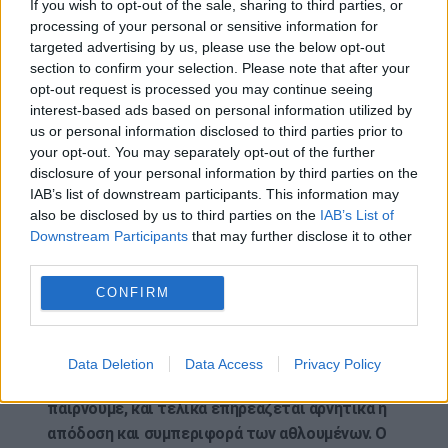
If you wish to opt-out of the sale, sharing to third parties, or
processing of your personal or sensitive information for
Μπορεί να επηρεαστεί αρνητικά το αποτέλεσμα
targeted advertising by us, please use the below opt-out
μιας άσκησης όταν έχουμε κακή ψυχολογία; Ο ίδιος
section to confirm your selection. Please note that after your
απαντά: «Πολλές φορές οι αθλητές, έχουν δίκιο
opt-out request is processed you may continue seeing
όταν αποδίδουν την κακή τους επίδοση στην κακή
interest-based ads based on personal information utilized by
us or personal information disclosed to third parties prior to
ψυχολογία. Επίσης πολλές φορές αρνούμαστε να
your opt-out. You may separately opt-out of the further
πάμε να ασκηθούμε, έστω κι αν πρόκειται για έναν
disclosure of your personal information by third parties on the
απλό περίπατο, επικαλούμενοι κακή διάθεση. Η
IAB’s list of downstream participants. This information may
κακή διάθεση και το στρες επηρεάζουν και την
also be disclosed by us to third parties on the
IAB’s List of
διατροφή μας.
Η κακή ψυχολογία στην
Downstream Participants
that may further disclose it to other
third parties.
πραγματικότητα είναι ένα μείγμα αρνητικών
συναισθημάτων και αρνητικών σκέψεων που –
CONFIRM
συνειδητά ή ασυνείδητα- κάνουμε, που
επηρεάζει αρνητικά νοητικές λειτουργίες
όπως η αντίληψη, η προσοχή και η
Data Deletion
Data Access
Privacy Policy
αυτοσυγκέντρωση, οι αποφάσεις που
παίρνουμε, και τελικά επηρεάζεται αρνητικά η
απόδοση και συμπεριφορά των αθλουμένων. Ο