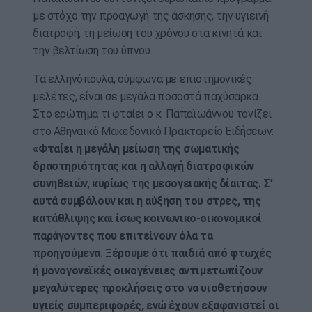
με στόχο την προαγωγή της άσκησης, την υγιεινή
διατροφή, τη μείωση του χρόνου στα κινητά και
την βελτίωση του ύπνου.
Τα ελληνόπουλα, σύμφωνα με επιστημονικές
μελέτες, είναι σε μεγάλα ποσοστά παχύσαρκα.
Στο ερώτημα τι φταίει ο κ. Παπαϊωάννου τονίζει
στο Αθηναϊκό Μακεδονικό Πρακτορείο Ειδήσεων:
«Φταίει η μεγάλη μείωση της σωματικής
δραστηριότητας και η αλλαγή διατροφικών
συνηθειών, κυρίως της μεσογειακής δίαιτας. Σ’
αυτά συμβάλουν και η αύξηση του στρες, της
κατάθλιψης και ίσως κοινωνικο-οικονομικοί
παράγοντες που επιτείνουν όλα τα
προηγούμενα. Ξέρουμε ότι παιδιά από φτωχές
ή μονογονεϊκές οικογένειες αντιμετωπίζουν
μεγαλύτερες προκλήσεις στο να υιοθετήσουν
υγιείς συμπεριφορές, ενώ έχουν εξαφανιστεί οι