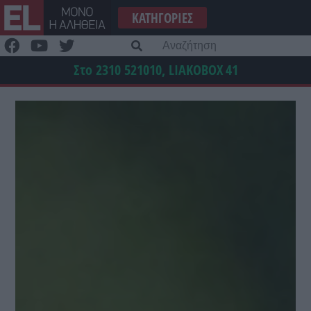
Μετάβαση
ΚΑΤΗΓΟΡΊΕΣ
στο
περιεχόμενο
Α
γι
Στο 2310 521010, LIAKOBOX
41