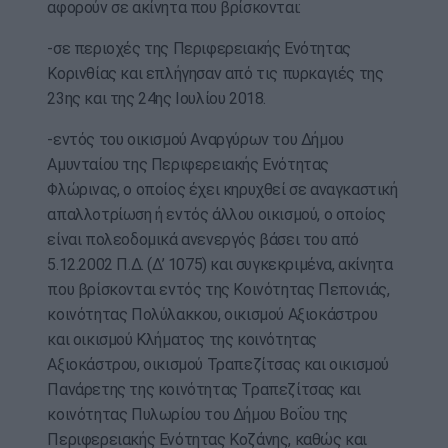
αφορούν σε ακίνητα που βρίσκονται:
-σε περιοχές της Περιφερειακής Ενότητας
Κορινθίας και επλήγησαν από τις πυρκαγιές της
23ης και της 24ης Ιουλίου 2018.
-εντός του οικισμού Αναργύρων του Δήμου
Αμυνταίου της Περιφερειακής Ενότητας
Φλώρινας, ο οποίος έχει κηρυχθεί σε αναγκαστική
απαλλοτρίωση ή εντός άλλου οικισμού, ο οποίος
είναι πολεοδομικά ανενεργός βάσει του από
5.12.2002 Π.Δ. (Δ’ 1075) και συγκεκριμένα, ακίνητα
που βρίσκονται εντός της Κοινότητας Πεπονιάς,
κοινότητας Πολύλακκου, οικισμού Αξιοκάστρου
και οικισμού Κλήματος της κοινότητας
Αξιοκάστρου, οικισμού Τραπεζίτσας και οικισμού
Πανάρετης της κοινότητας Τραπεζίτσας και
κοινότητας Πυλωρίου του Δήμου Βοΐου της
Περιφερειακής Ενότητας Κοζάνης, καθώς και