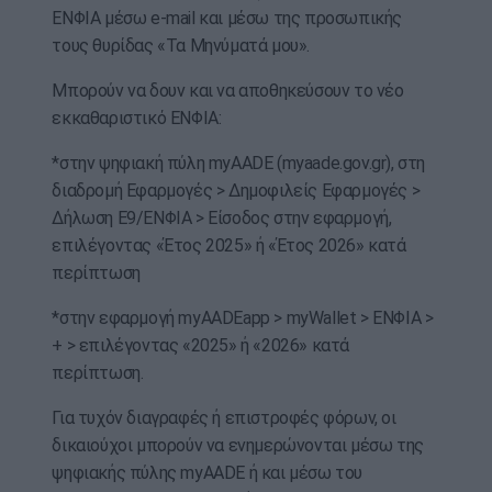
ΕΝΦΙΑ μέσω e-mail και μέσω της προσωπικής
τους θυρίδας «Τα Μηνύματά μου».
Μπορούν να δουν και να αποθηκεύσουν το νέο
εκκαθαριστικό ΕΝΦΙΑ:
*στην ψηφιακή πύλη myAADE (myaade.gov.gr), στη
διαδρομή Εφαρμογές > Δημοφιλείς Εφαρμογές >
Δήλωση Ε9/ΕΝΦΙΑ > Είσοδος στην εφαρμογή,
επιλέγοντας «Έτος 2025» ή «Έτος 2026» κατά
περίπτωση
*στην εφαρμογή myAADEapp > myWallet > ΕΝΦΙΑ >
+ > επιλέγοντας «2025» ή «2026» κατά
περίπτωση.
Για τυχόν διαγραφές ή επιστροφές φόρων, οι
δικαιούχοι μπορούν να ενημερώνονται μέσω της
ψηφιακής πύλης myAADE ή και μέσω του