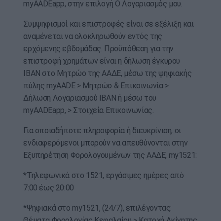
myAADEapp, στην επιλογή Ο Λογαριασμός μου.
Συμψηφισμοί και επιστροφές είναι σε εξέλιξη και
αναμένεται να ολοκληρωθούν εντός της
ερχόμενης εβδομάδας. Προϋπόθεση για την
επιστροφή χρημάτων είναι η δήλωση έγκυρου
ΙΒΑΝ στο Μητρώο της ΑΑΔΕ, μέσω της ψηφιακής
πύλης myAADE > Μητρώο & Επικοινωνία >
Δήλωση Λογαριασμού ΙΒΑΝ ή μέσω του
myAADEapp, > Στοιχεία Επικοινωνίας.
Για οποιαδήποτε πληροφορία ή διευκρίνιση, οι
ενδιαφερόμενοι μπορούν να απευθύνονται στην
Εξυπηρέτηση Φορολογουμένων της ΑΑΔΕ, my1521:
*Τηλεφωνικά στο 1521, εργάσιμες ημέρες από
7:00 έως 20:00
*Ψηφιακά στο my1521, (24/7), επιλέγοντας:
Θέματα Φορολογίας Κεφαλαίου > Κατοχή Ακίνητης