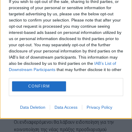
Γρεβενών και Κοζάνης της Περιφέρειας Δυτικής
If you wish to opt-out of the sale, sharing to third parties, or
Μακεδονίας και της Περιφερειακής Ενότητας
processing of your personal or sensitive information for
targeted advertising by us, please use the below opt-out
Φθιώτιδας της Περιφέρειας Στερεάς Ελλάδας και
section to confirm your selection. Please note that after your
επλήγησαν από τον σεισμό της 3ης Μαρτίου 2021.
opt-out request is processed you may continue seeing
interest-based ads based on personal information utilized by
-στην Κρήτη και επλήγησαν από τους σεισμούς
us or personal information disclosed to third parties prior to
που εκδηλώθηκαν την 24η Ιουλίου 2021 και την
your opt-out. You may separately opt-out of the further
27η Σεπτεμβρίου 2021.
disclosure of your personal information by third parties on the
IAB’s list of downstream participants. This information may
Η επανεκκαθάριση και οι απαλλαγές για τα έτη
also be disclosed by us to third parties on the
IAB’s List of
2025 και 2026 αφορούν ακίνητα που βρίσκονται σε
Downstream Participants
that may further disclose it to other
περιοχές των Περιφερειακών Ενοτήτων Σάμου,
third parties.
Ικαρίας και Χίου της Περιφέρειας Βορείου Αιγαίου
CONFIRM
και επλήγησαν από τον σεισμό ή την πλημμύρα της
30ής Οκτωβρίου 2020.
Data Deletion
Data Access
Privacy Policy
Πώς θα ενημερωθούν οι πολίτες:
Οι ενδιαφερόμενοι θα λάβουν ειδοποίηση για την
κοινοποίηση της νέας πράξης προσδιορισμού