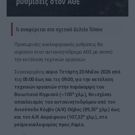
ρυθμίσεις στον ΑΘΕ
Τι αναφέρεται στο σχετικό Δελτίο Τύπου
Προσωρινές κυκλοφοριακές ρυθμίσεις θα
ισχύσουν στον αυτοκινητόδρομο ΑΘΕ με σκοπό
την εκτέλεση τεχνικών εργασιών.
Συγκεκριμένα,
αύριο Τετάρτη 20 Μαΐου 2026 από
τις 05:00 έως και τις 09:00, για την εκτέλεση
τεχνικών εργασιών στην παράκαμψη του
ο
Βοιωτικού Κηφισού (~105
χλμ.), θα ισχύσει
αποκλεισμός του αυτοκινητοδρόμου από τον
ο
Ανισόπεδο Κόμβο (Α/Κ) Θήβας (89,35
χλμ.) έως
ο
και τον Α/Κ Ακραίφνιου (107,32
χλμ.), στο
ρεύμα κυκλοφορίας προς Λαμία.