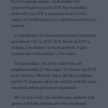
Έκτοτε έχουμε σχεδόν τριπλασιάσει την
εγκατεστημένη ισχύ από ΑΠΕ. Με τη ραγδαία
ανάπτυξη των ΑΠΕ, η χώρα μας είναι 3η στον
κόσμο σε διείσδυση από φωτοβολταϊκά και 9η από
αιολικά.
Οι επενδύσεις στα δίκτυα ηλεκτρικής ενέργειας
μειώθηκαν 15% το 2015-2019. Μετά το 2019 οι
ετήσιες επενδύσεις τριπλασιάστηκαν. Τώρα
τρέχουν με ετήσιο ρυθμό 1,3 δισ. ευρώ.
Τον Δεκέμβριο του 2014, η ΔΕΗ είχε μία
κεφαλαιοποίηση 2,1 δισ. ευρώ. Τον Ιούνιο του 2019
ήταν περίπου 700 εκατ. ευρώ, δηλαδή μειώθηκε
κατά 67%. Σήμερα η αξία της αγγίζει τα 8 δισ. ευρώ
και κάνει αύξηση μετοχικού κεφαλαίου.
Με τις πολιτικές που υλοποιούμε, μέσα σε λίγα
χρόνια η Ελλάδα πέρασε από την ενεργειακή