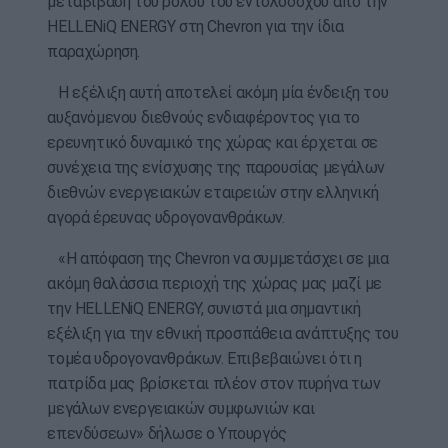
μεταβίβαση του ρόλου του εντολοδόχου από την
HELLENiQ ENERGY στη Chevron για την ίδια
παραχώρηση.
Η εξέλιξη αυτή αποτελεί ακόμη μία ένδειξη του
αυξανόμενου διεθνούς ενδιαφέροντος για το
ερευνητικό δυναμικό της χώρας και έρχεται σε
συνέχεια της ενίσχυσης της παρουσίας μεγάλων
διεθνών ενεργειακών εταιρειών στην ελληνική
αγορά έρευνας υδρογονανθράκων.
«Η απόφαση της Chevron να συμμετάσχει σε μια
ακόμη θαλάσσια περιοχή της χώρας μας μαζί με
την HELLENiQ ENERGY, συνιστά μια σημαντική
εξέλιξη για την εθνική προσπάθεια ανάπτυξης του
τομέα υδρογονανθράκων. Επιβεβαιώνει ότι η
πατρίδα μας βρίσκεται πλέον στον πυρήνα των
μεγάλων ενεργειακών συμφωνιών και
επενδύσεων» δήλωσε ο Υπουργός