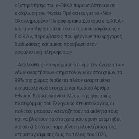
εξυπηρέτησης του e-ΕΦΚΑ παρουσιάστηκαν σε
εκδήλωση του Φορέα. Πρόκειται για το «Νέο
Ολοκληρωμένο Πληροφοριακό Σύστημα e-Ε.Φ.Κ.Α.»
και την «Ψηφιοποίηση του ιστορικού ασφάλισης e-
E.Φ.K.A.», παρεμβάσεις που φέρνουν πιο γρήγορες
διαδικασίες και άμεση πρόσβαση στην
ασφαλιστική πληροφορία».
Ακολούθως υπογράμμισε ότι «με την έναρξη των
νέων αναρτήσεων κτηματολογικών στοιχείων, το
99% της χώρας διαθέτει πλέον αναρτημένα
κτηματολογικά στοιχεία και Κωδικό Αριθμό
Εθνικού Κτηματολογίου. Μέσω της ψηφιακής
πλατφόρμας του Ελληνικού Κτηματολογίου, οι
πολίτες μπορούν να αναζητούν τα ακίνητά τους
και να βλέπουν τα στοιχεία που έχουν αναρτηθεί
για αυτά. Στόχος παραμένει η ολοκλήρωση της
κτηματογράφησης έως το τέλος του 2026,