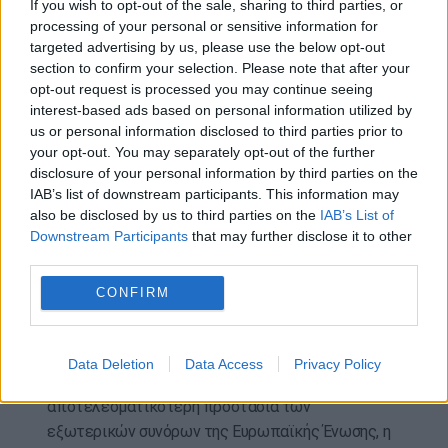
If you wish to opt-out of the sale, sharing to third parties, or
«Το νέο, υπερσύγχρονο ΤΕΠ του Γενικού
processing of your personal or sensitive information for
Αντικαρκινικού Νοσοκομείου Πειραιά «Μεταξά»,
targeted advertising by us, please use the below opt-out
χρηματοδοτούμενο με πόρους του Ταμείου
section to confirm your selection. Please note that after your
opt-out request is processed you may continue seeing
Ανάκαμψης και Ανθεκτικότητας, σηματοδοτεί μια
interest-based ads based on personal information utilized by
σημαντική αναβάθμιση στην επείγουσα
us or personal information disclosed to third parties prior to
νοσοκομειακή φροντίδα, με στόχο την ταχύτερη,
your opt-out. You may separately opt-out of the further
ασφαλέστερη και πιο αξιοπρεπή εξυπηρέτηση
disclosure of your personal information by third parties on the
των ασθενών», τόνισε.
IAB’s list of downstream participants. This information may
also be disclosed by us to third parties on the
IAB’s List of
Περνώντας στο επόμενο θέμα επεσήμανε ότι
Downstream Participants
that may further disclose it to other
«κατατέθηκε στη Βουλή το σχέδιο νόμου του
third parties.
Υπουργείου Μετανάστευσης και Ασύλου για την
CONFIRM
“Εφαρμογή του Συμφώνου για τη Μετανάστευση
και το Άσυλο”, το οποίο σηματοδοτεί τη
μεγαλύτερη κοινή μεταναστευτική μεταρρύθμιση
Data Deletion
Data Access
Privacy Policy
της Ευρωπαϊκής Ένωσης. Στόχος του είναι η
αποτελεσματικότερη προστασία των
εξωτερικών συνόρων της Ευρωπαϊκής Ένωσης, η