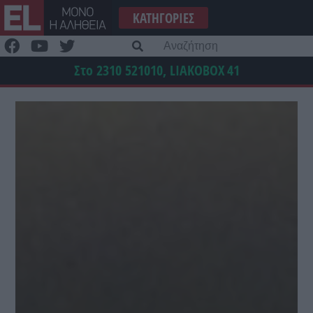
Μετάβαση
ΚΑΤΗΓΟΡΊΕΣ
στο
περιεχόμενο
Α
γι
Στο 2310 521010, LIAKOBOX
41