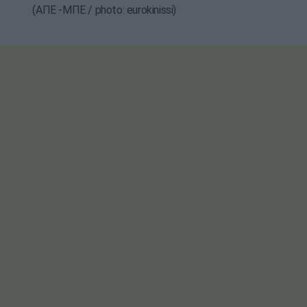
(ΑΠΕ -ΜΠΕ / photo: eurokinissi)