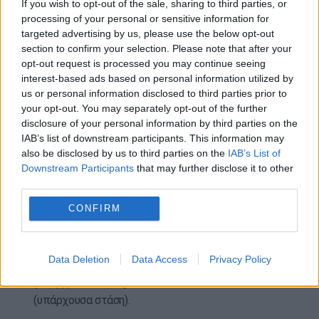
If you wish to opt-out of the sale, sharing to third parties, or
processing of your personal or sensitive information for
Για την εξυπηρέτηση του επιβατικού κοινού, ο
targeted advertising by us, please use the below opt-out
ΟΑΣΑ δρομολογεί (για τις ημέρες Κυριακή έως
section to confirm your selection. Please note that after your
Πέμπτη, από τις 21:40 ως τη λήξη της
opt-out request is processed you may continue seeing
interest-based ads based on personal information utilized by
κυκλοφορίας του Μετρό) την προσωρινή
us or personal information disclosed to third parties prior to
λεωφορειακή Γραμμή Χ19 «Στ. Μετρό Ομόνοια –
your opt-out. You may separately opt-out of the further
Στ. Μετρό Αγ. Αντώνιος». Η γραμμή θα
disclosure of your personal information by third parties on the
πραγματοποιεί τις εξής στάσεις:
IAB’s list of downstream participants. This information may
also be disclosed by us to third parties on the
IAB’s List of
– Στην κατεύθυνση Στ. Μετρό Ομόνοια – Στ.
Downstream Participants
that may further disclose it to other
Μετρό Αγ. Αντώνιος:
third parties.
CONFIRM
«ΣΤ. ΟΜΟΝΟΙΑ» (προσωρινή Αφετηρία μεταξύ των
οδών 3ης Σεπτεμβρίου και Αγίου Κωνσταντίνου),
«ΣΤ. ΜΕΤΑΞΟΥΡΓΕΙΟ» (υπάρχουσα στάση), «ΣΤ.
Data Deletion
Data Access
Privacy Policy
ΛΑΡΙΣΗΣ» (υπάρχουσα στάση), «ΚΑΔΜΟΥ»
(υπάρχουσα στάση), «ΣΤ.ΑΓ.ΑΝΤΩΝΙΟΣ»
(υπάρχουσα στάση).