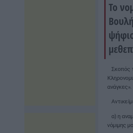
Το νο
Βουλή
ψήφισ
μεθεπ
Σκοπός το
Κληρονομι
ανάγκες».
Αντικείμε
α) η αναμ
νόμιμης μο