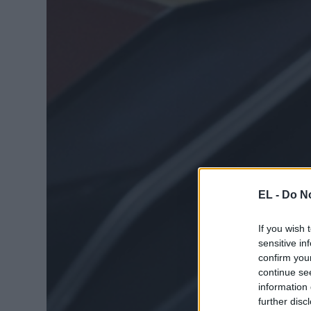
EL -
Do No
If you wish 
sensitive in
confirm you
continue se
information 
further disc