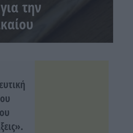
για την
ικαίου
ευτική
ίου
του
ξεις».