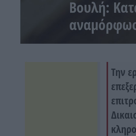
Βουλή: Κατ
αναμόρφωσ
Την ε
επεξε
επιτρ
Δικαι
κληρο