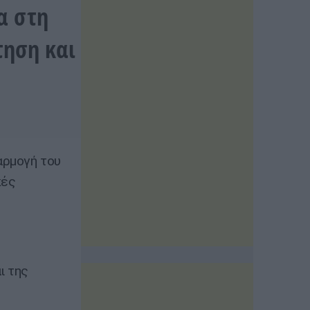
α στη
τηση και
αρμογή του
κές
ι της