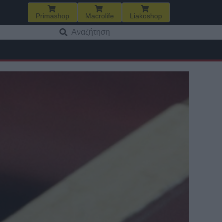
Primashop
Macrolife
Liakoshop
Αναζήτηση
για: