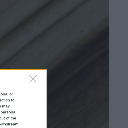
sonal or
ection to
ou may
 personal
out of the
 downstream