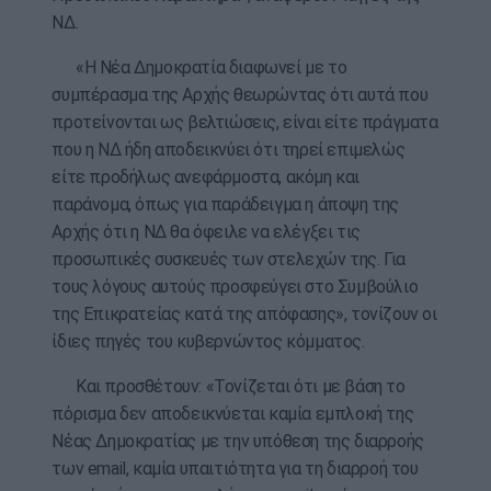
ΝΔ.
«Η Νέα Δημοκρατία διαφωνεί με το
συμπέρασμα της Αρχής θεωρώντας ότι αυτά που
προτείνονται ως βελτιώσεις, είναι είτε πράγματα
που η ΝΔ ήδη αποδεικνύει ότι τηρεί επιμελώς
είτε προδήλως ανεφάρμοστα, ακόμη και
παράνομα, όπως για παράδειγμα η άποψη της
Αρχής ότι η ΝΔ θα όφειλε να ελέγξει τις
προσωπικές συσκευές των στελεχών της. Για
τους λόγους αυτούς προσφεύγει στο Συμβούλιο
της Επικρατείας κατά της απόφασης», τονίζουν οι
ίδιες πηγές του κυβερνώντος κόμματος.
Και προσθέτουν: «Τονίζεται ότι με βάση το
πόρισμα δεν αποδεικνύεται καμία εμπλοκή της
Νέας Δημοκρατίας με την υπόθεση της διαρροής
των email, καμία υπαιτιότητα για τη διαρροή του