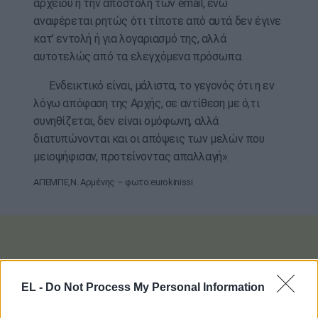
αρχείου ή την αποστολή των email, ενώ
αναφέρεται ρητώς ότι τίποτε από αυτά δεν έγινε
κατ’ εντολή ή για λογαριασμό της, αλλά
αυτοτελώς από τα ελεγχόμενα πρόσωπα.
Ενδεικτικό είναι, μάλιστα, το γεγονός ότι η εν
λόγω απόφαση της Αρχής, σε αντίθεση με ό,τι
συνηθίζεται, δεν είναι ομόφωνη, αλλά
διατυπώνονται και οι απόψεις των μελών που
μειοψήφισαν, προτείνοντας απαλλαγή».
ΑΠΕΜΠΕ,Ν. Αρμένης – φωτο:eurokinissi
EL -
Do Not Process My Personal Information