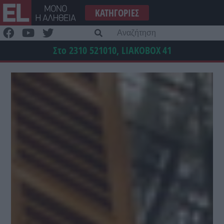
Μετάβαση
ΚΑΤΗΓΟΡΊΕΣ
στο
περιεχόμενο
Α
γι
Στο 2310 521010, LIAKOBOX
41