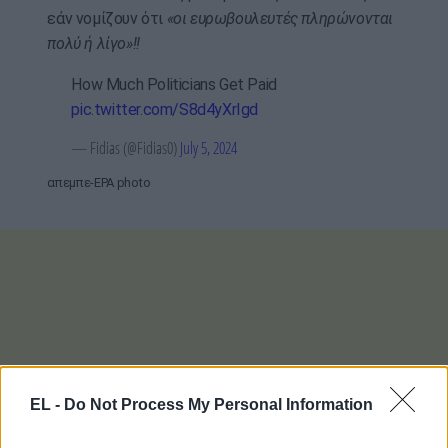
εάν νομίζουν ότι
«οι ευρωβουλευτές πληρώνονται
πολύ ή λίγο»!!
How Much Politicians Get Paid
pic.twitter.com/S8d4yXrIgd
— Fidias (@Fidias0)
July 5, 2024
απεμπε-EPA photo
EL -
Do Not Process My Personal Information