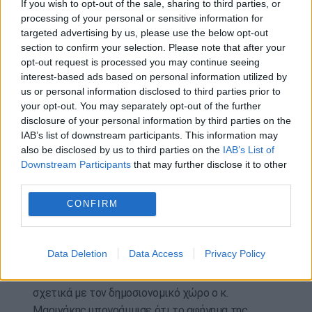
και μετά και από δύο εντολές που του έδωσαν οι
If you wish to opt-out of the sale, sharing to third parties, or
processing of your personal or sensitive information for
πολίτες το 2015, πρόλαβε και έβαλε 30
targeted advertising by us, please use the below opt-out
καινούργιους φόρους ή αύξησε, τέλος πάντων, ή
section to confirm your selection. Please note that after your
επέβαλε 30 φόρους, αποφυλάκισε όλο το βαρύ
opt-out request is processed you may continue seeing
έγκλημα με τους ποινικούς κώδικες και τους
interest-based ads based on personal information utilized by
νόμους που ψήφισε, έφερε την Ελλάδα να είναι
us or personal information disclosed to third parties prior to
your opt-out. You may separately opt-out of the further
27η στις 27 χώρες της Ευρώπης σε ρυθμούς
disclosure of your personal information by third parties on the
ανάπτυξης και έκανε τα αντίθετα σε όλα τα
IAB’s list of downstream participants. This information may
επίπεδα, από την πολιτική προστασία μέχρι την
also be disclosed by us to third parties on the
IAB’s List of
υγεία και από την παιδεία μέχρι την οικονομία,
Downstream Participants
that may further disclose it to other
από αυτά τα οποία είχε τάξει προεκλογικά. Αυτά
third parties.
λοιπόν είναι 4 χρόνια. Το αν πιστεύει ο Τσίπρας
CONFIRM
ότι σε λίγες ώρες σβήνονται όλα αυτά, στο τέλος
της ημέρας όλους θα μας κρίνουν οι πολίτες»
συμπλήρωσε.
Data Deletion
Data Access
Privacy Policy
Για την κριτική που ασκείται στην κυβέρνηση
σχετικά με τον δημοσιονομικό χώρο ο κ.
Μαρινάκης υπογράμμισε ότι το αφήγημα της