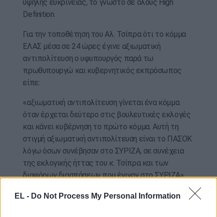
υψηλής ευκρίνειας, το γνωστό σε όλους High
Definition.
Για την τοποθέτηση του Αλ. Τσίπρα ότι το κόμμα
ΕΛΑΣ μέσα σε 24 ώρες έγινε αξιωματική
αντιπολίτευση ο υφυπουργός παρά τω
πρωθυπουργώ και κυβερνητικός εκπρόσωπος
είπε:
«αξιωματική αντιπολίτευση γίνεται ένα κόμμα
όταν έρχεται δεύτερο στις βουλευτικές εκλογές
και κάνει κυβέρνηση το πρώτο κόμμα. Αυτή τη
στιγμή αξιωματική αντιπολίτευση είναι το ΠΑΣΟΚ
λόγω όσων συνέβησαν στο ΣΥΡΙΖΑ, σε συνέχεια
της εκλογικής ήττας του κ. Τσίπρα και των
διαφόρων διασπάσεων που έγιναν στο ΣΥΡΙΖΑ».
«Το μόνο σίγουρο είναι ότι ο κ. Τσίπρας όχι σε μία
EL -
Do Not Process My Personal Information
μέρα ή σε λίγες ώρες, αλλά σε 4 ολόκληρα χρόνια