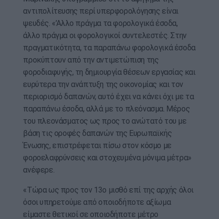
αντιπολίτευσης περί υπερφορολόγησης είναι
ψευδές. «’Αλλο πράγμα τα φορολογικά έσοδα,
άλλο πράγμα οι φορολογικοί συντελεστές. Στην
πραγματικότητα, τα παραπάνω φορολογικά έσοδα
προκύπτουν από την αντιμετώπιση της
φοροδιαφυγής, τη δημιουργία θέσεων εργασίας και
ευρύτερα την ανάπτυξη της οικονομίας και τον
περιορισμό δαπανών, αυτό έχει να κάνει όχι με τα
παραπάνω έσοδα, αλλά με το πλεόνασμα. Μέρος
του πλεονάσματος ως προς το ανώτατό του με
βάση τις οροφές δαπανών της Ευρωπαϊκής
Ένωσης, επιστρέφεται πίσω στον κόσμο με
φοροελαφρύνσεις και στοχευμένα μόνιμα μέτρα»
ανέφερε.
«Τώρα ως προς τον 13ο μισθό επί της αρχής όλοι
όσοι υπηρετούμε από οποιοδήποτε αξίωμα
είμαστε θετικοί σε οποιοδήποτε μέτρο