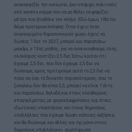
ανακουφίζει την κοινωνία. Δεν υπάρχει πολιτικός
από κανένα κόμμα που να μη θέλει να ψηφίζει
μέτρα που βοηθάνε τον κόσμο. Εδώ όμως τίθεται
θέμα προτεραιοποίησης. Όταν έχεις έναν
συγκεκριμένο δημοσιονομικό χώρο, έχεις να
δώσεις 1 δισ. το 2027, μπορεί και παραπάνω
μακάρι, ο 13ος μισθός, για να συνεννοηθούμε, όλος,
ολόκληρος κοστίζει 2.5 δισ. Έστω λοιπόν ότι
έχουμε 2,5 δισ., που δεν έχουμε 2,5 δισ. να
δώσουμε, εμείς προτιμούμε αυτά τα 2,5 δισ. να
πάνε σε όσο το δυνατόν περισσότερους, που το
ξαναλέω δεν θα είναι 2,5, μπορεί να είναι 1 άντε
και παραπάνω, δηλαδή και στους ελεύθερους
επαγγελματίες με φοροελαφρύνσεις και στους
ιδιωτικούς υπαλλήλους και στους δημοσίους
υπαλλήλους που έχουμε δώσει κάποιες αυξήσεις
και θα δώσουμε και άλλες και όχι μόνο στους
δημοσίους υπαλλήλους» συμπλήρωσε.