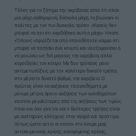
Τέλος για το ζήτημα της ακρίβειας είπε ότι είναι
μια μάχη καθημερινή, δύσκολη μάχη, τη βιώνουν οι
πολίτες με τον πιο δύσκολο τρόπο. «Κανείς δεν
μπορεί να πει ότι κερδήθηκε αυτή η μάχη» τόνισε.
«Όποιος ισχυρίζεται από οποιοδήποτε κόμμα ότι
μπορεί να πατήσει ένα κουμπί και να εξαφανίσει ή
να μειώσει ως διά μαγείας την ακρίβεια, απλά
κοροϊδεύει τον κόσμο. Με δυο τρόπους μόνο
αντιμετωπίζεις με τον καλύτερο δυνατό τρόπο,
στο μέγιστο δυνατό βαθμό, την ακρίβεια. Ο
πρώτος είναι να αυξάνεις τα εισοδήματα με
μόνιμα μέτρα, άρα οι αυξήσεις των εισοδημάτων
να είναι μεγαλύτερες από τις αυξήσεις των τιμών,
όπου και όσο γίνεται και ο δεύτερος τρόπος είναι
με αυστηρούς ελέγχους στην αγορά και πρόστιμα,
ούτως ώστε αυτοί οι οποίοι στο όνομα μιας
αντικειμενικής κρίσης, εισαγόμενης κρίσης,