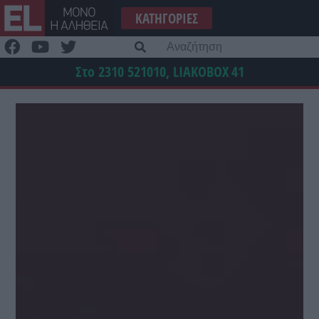
Μετάβαση
ΚΑΤΗΓΟΡΊΕΣ
στο
περιεχόμενο
Α
γι
Στο 2310 521010, LIAKOBOX
41