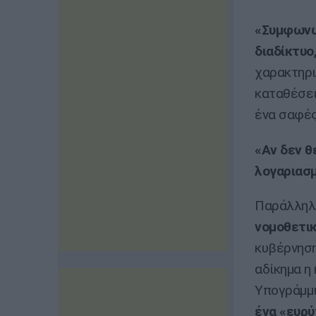
«Συμφωνώ
διαδίκτυο
χαρακτηρι
καταθέσει
ένα σαφές
«Αν δεν θ
λογαριασμ
Παράλληλα
νομοθετικ
κυβέρνηση
αδίκημα η
Υπογράμμ
ένα «ευρύ