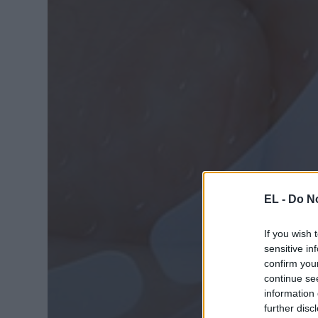
EL -
Do No
If you wish 
sensitive in
confirm you
continue se
information 
further disc