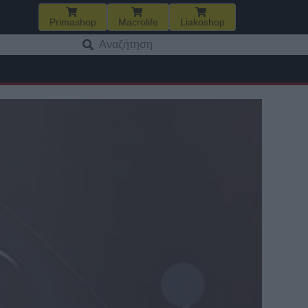
Primashop
Macrolife
Liakoshop
Αναζήτηση
για: