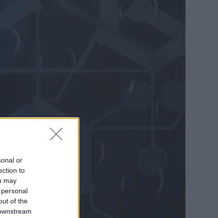
sonal or
ection to
ou may
 personal
out of the
 downstream