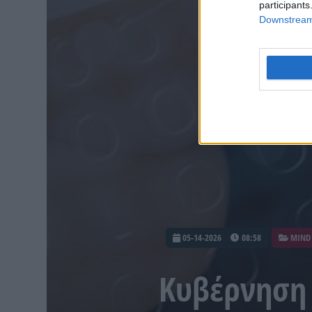
participants
Downstream 
05-14-2026
08:58
MIND
Κυβέρνηση 