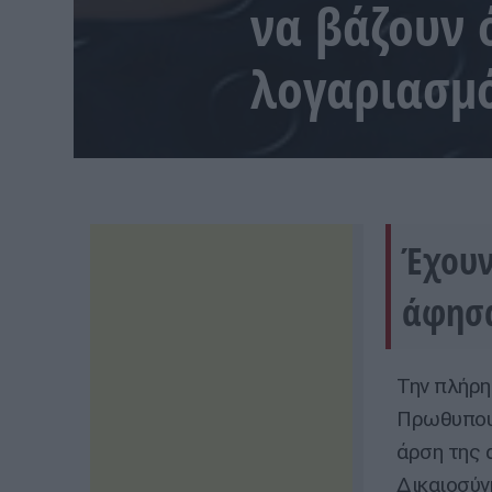
να βάζουν
λογαριασμ
Έχουν
άφησα
Την πλήρη
Πρωθυπουρ
άρση της 
Δικαιοσύν