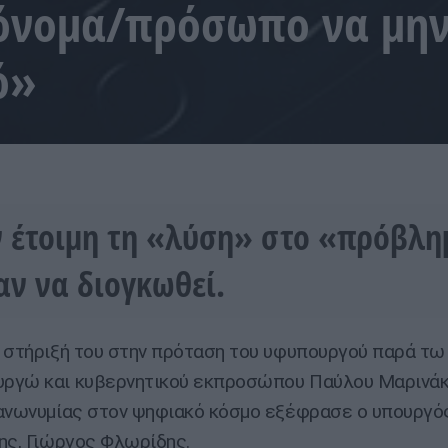
 όνομα/πρόσωπο να μην
ό»
 έτοιμη τη «λύση» στο «πρόβλ
ν να διογκωθεί.
 στήριξή του στην πρόταση του υφυπουργού παρά τω
γώ και κυβερνητικού εκπροσώπου Παύλου Μαρινάκη
ανωνυμίας στον ψηφιακό κόσμο εξέφρασε ο υπουργό
ης, Γιώργος Φλωρίδης.