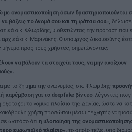
 με ονομαστικοποίηση όσων δραστηριοποιούνται 
, να βάζεις το όνομά σου και τη φάτσα σου»,
δήλωσε
στικά ο κ. Φλωρίδης, υιοθετώντας την πρόταση που 
 αρχικά ο κ. Μαρινάκης. Ο υπουργός Δικαιοσύνης έστ
 μήνυμα προς τους χρήστες, σημειώνοντας:
έλουν να βάλουν τα στοιχεία τους, να μην ανοίξουν
ούς».
 με το ζήτημα της ανωνυμίας, ο κ. Φλωρίδης
προανή
ή παρέμβαση για τα deepfake βίντεο
, λέγοντας πως 
 εξετάζει το νομικό πλαίσιο της Δανίας, ώστε να κα
 κακόβουλη χρήση προσώπου μέσω τεχνητής νοημοσύ
ισε ωστόσο ότι
η υλοποίηση της ονομαστικοποίησης
τερο ευρωπαϊκό πλαίσιο»,
το οποίο τελεί υπό διαμ