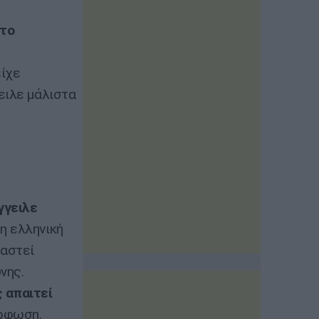
στο
είχε
ειλε μάλιστα
γγειλε
η ελληνική
ταστεί
νης.
 απαιτεί
όρφωση.