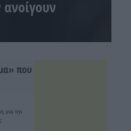
 ανοίγουν
ημα» που
, για την
ς