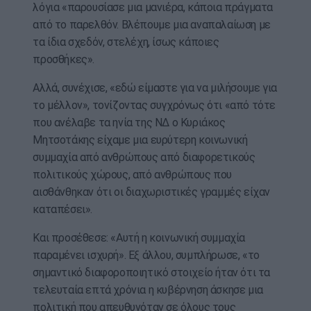
λόγια «παρουσίασε μια μανιέρα, κάποια πράγματα
από το παρελθόν. Βλέπουμε μια αναπαλαίωση με
τα ίδια σχεδόν, στελέχη, ίσως κάποιες
προσθήκες».
Αλλά, συνέχισε, «εδώ είμαστε για να μιλήσουμε για
το μέλλον», τονίζοντας συγχρόνως ότι «από τότε
που ανέλαβε τα ηνία της ΝΔ ο Κυριάκος
Μητσοτάκης είχαμε μια ευρύτερη κοινωνική
συμμαχία από ανθρώπους από διαφορετικούς
πολιτικούς χώρους, από ανθρώπους που
αισθάνθηκαν ότι οι διαχωριστικές γραμμές είχαν
καταπέσει».
Και προσέθεσε: «Αυτή η κοινωνική συμμαχία
παραμένει ισχυρή». Εξ άλλου, συμπλήρωσε, «το
σημαντικό διαφοροποιητικό στοιχείο ήταν ότι τα
τελευταία επτά χρόνια η κυβέρνηση άσκησε μια
πολιτική που απευθυνόταν σε όλους τους