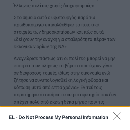
Έλληνες πολίτες χωρίς διαχωρισμούς».
Στο σημείο αυτό ο υφυπουργός παρά τω
πρωθυπουργώ επικαλέσθηκε τα ποιοτικά
στοιχεία των δημοσκοπήσεων και πώς αυτά
«δείχνουν την ανάγκη για σταθερότητα πέραν των
εκλογικών ορίων της ΝΔ».
Αναγνώρισε πάντως ότι οι πολίτες μπορεί να μην
εισπράττουν πλήρως τα βήματα που έχουν γίνει
σε διάφορους τομείς, ιδίως στην οικονομία ενώ
ζήτησε να συνυπολογισθεί «η λογική φθορά και
κόπωση μετά από επτά χρόνια». Εν τούτοις
παρατήρησε ότι «είμαστε σε μια αφετηρία που δεν
απέχει πολύ από εκείνη δέκα μήνες πριν τις
εκλογές του 2023. Οι συνθήκες είναι
διαφορετικές φυσικά, άλλο τα τέσσερα χρόνια
EL -
Do Not Process My Personal Information
άλλο τα επτά χρόνια».