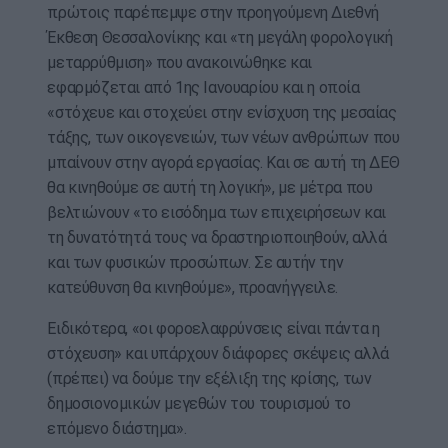
πρώτοις παρέπεμψε στην προηγούμενη Διεθνή
Έκθεση Θεσσαλονίκης και «τη μεγάλη φορολογική
μεταρρύθμιση» που ανακοινώθηκε και
εφαρμόζεται από 1ης Ιανουαρίου και η οποία
«στόχευε και στοχεύει στην ενίσχυση της μεσαίας
τάξης, των οικογενειών, των νέων ανθρώπων που
μπαίνουν στην αγορά εργασίας. Και σε αυτή τη ΔΕΘ
θα κινηθούμε σε αυτή τη λογική», με μέτρα που
βελτιώνουν «το εισόδημα των επιχειρήσεων και
τη δυνατότητά τους να δραστηριοποιηθούν, αλλά
και των φυσικών προσώπων. Σε αυτήν την
κατεύθυνση θα κινηθούμε», προανήγγειλε.
Ειδικότερα, «οι φοροελαφρύνσεις είναι πάντα η
στόχευση» και υπάρχουν διάφορες σκέψεις αλλά
(πρέπει) να δούμε την εξέλιξη της κρίσης, των
δημοσιονομικών μεγεθών του τουρισμού το
επόμενο διάστημα».