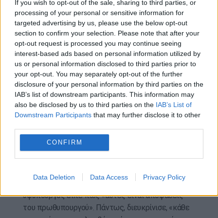
If you wish to opt-out of the sale, sharing to third parties, or
Επέμεινε δε, «στη ρότα που έχουμε χαράξει κι
processing of your personal or sensitive information for
επιμένει και ο πρωθυπουργός, δουλειά –
targeted advertising by us, please use the below opt-out
section to confirm your selection. Please note that after your
προοπτική για την επόμενη ημέρα – δημόσιο
opt-out request is processed you may continue seeing
ύφος». Και υπογράμμισε ότι «σε σχέση με το
interest-based ads based on personal information utilized by
προεκλογικό πρόγραμμα του 2023 έχομε
us or personal information disclosed to third parties prior to
εκπληρώσει το μεγαλύτερο μέρος».
your opt-out. You may separately opt-out of the further
disclosure of your personal information by third parties on the
Σε επόμενο σημείο της συνέντευξης διαβεβαίωσε
IAB’s list of downstream participants. This information may
ότι «θα κρατήσουμε τη χώρα μας στη σωστή
also be disclosed by us to third parties on the
IAB’s List of
γραμμή με δημοσιονομική σταθερότητα και
Downstream Participants
that may further disclose it to other
third parties.
βοηθώντας εκείνους που έχουν μεγαλύτερη
ανάγκη», αλλά και «με περισσότερες ίσες
CONFIRM
ευκαιρίες για όλους. Μόνον έτσι η πατρίδα μας
μπορεί να πάει μπροστά».
Data Deletion
Data Access
Privacy Policy
Ερωτηθείς για τον επικείμενο ανασχηματισμό, ο
υφυπουργός είπε πως «αυτές είναι αποφάσεις
του πρωθυπουργού». Πάντως, διευκρίνισε, «κάθε