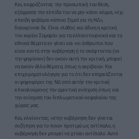
Και, εκφράζοντας την προσωπική του θέση,
εξέφρασε την ελπίδα του να μην κάνει κόμμα, «όχι
επειδή φοβάμαι κάποια ζημιά για τη ΝΔ»,
διευκρίνισε δε. Είναι «λάθος και άδικη η κριτική
του κυρίου Σαμαρά» για τα ελληνοτουρκικά και τα
εθνικά θέματα εν γένει και «οι άνθρωποι που
είναι κοντά στην κυβέρνηση ή το σκέφτονται (να
την ψηφίσουν) δεν ακούν αυτή την κριτική, μπορεί
να ακούν άλλα θέματα, όπως η ακρίβεια». Και
επιχειρηματολόγησε για το ότι δεν επηρεάζονται
οι ψηφοφόροι της ΝΔ από αυτήν την κριτική
επικαλούμενος την αμυντική ενίσχυση όπως και
την ενίσχυση του διπλωματικού κεφαλαίου της
χώρας μας.
Και, κλείνοντας, «στην κυβέρνηση δεν γίνεται
συζήτηση για το ποιον προτιμά ως αντίπαλο, η
κυβέρνηση δεν μπορεί να χτίσει αντίπαλο. Αυτό