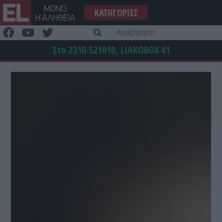
Μετάβαση
ΚΑΤΗΓΟΡΊΕΣ
στο
περιεχόμενο
Α
γι
Στο 2310 521010, LIAKOBOX
41