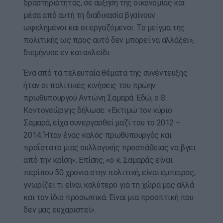
δραστηριότητας, σε αύξηση της οικονομίας και
μέσα από αυτή τη διαδικασία βγαίνουν
ωφελημένοι και οι εργαζόμενοι. Το μείγμα της
πολιτικής ως προς αυτό δεν μπορεί να αλλάξει»,
διεμήνυσε εν κατακλείδι.
Ένα από τα τελευταία θέματα της συνέντευξης
ήταν οι πολιτικές κινήσεις του πρώην
πρωθυπουργού Αντώνη Σαμαρά. Εδώ, ο Θ.
Κοντογεώργης δήλωσε: «Εκτιμώ τον κύριο
Σαμαρά, είχα συνεργασθεί μαζί του το 2012 –
2014. Ήταν ένας καλός πρωθυπουργός και
προΐστατο μιας συλλογικής προσπάθειας να βγει
από την κρίση». Επίσης, «ο κ. Σαμαράς είναι
περίπου 50 χρόνια στην πολιτική, είναι έμπειρος,
γνωρίζει τι είναι καλύτερο για τη χώρα μας αλλά
και τον ίδιο προσωπικά. Είναι μια προοπτική που
δεν μας ευχαριστεί».