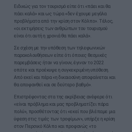
Ειδικώς για τον τουρισμό είπε ότι «πάει και θα
πάει καλά» και ως τώρα «δεν έχουμε μεγάλα
προβλήματα από την κρίση στον Κόλπο». Τέλος,
«οι εκτιμήσεις των ανθρώπων του τουρισμού
είναι ότι αυτή η χρονιά θα πάει καλά».
Σε σχέση με την υπόθεση των τηλεφωνικών
παρακολουθήσεων είπε ότι όποιες θεσμικές
παρεμβάσεις ήταν να γίνουν, έγιναν το 2022
οπότε και προέκυψε η συγκεκριμένη υπόθεση.
Από εκεί και πέρα «η δικαιοσύνη αποφαίνεται και
θα αποφανθεί και σε δεύτερο βαθμό».
Επιστρέφοντας στα της ακρίβειας ανέφερε ότι
«είναι πρόβλημα και μας προβληματίζει πάρα
πολύ», προσθέτοντας ότι «εκεί που βλέπαμε μια
ύφεση στις τιμές των τροφίμων», υπήρξε η κρίση
στον Περσικό Κόλπο και προφανώς «το