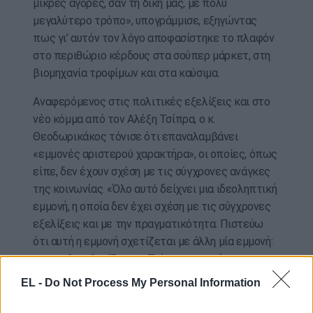
μικρές αγορές, σαν τη δική μας, με πολύ
μεγαλύτερο τρόπο», υπογράμμισε, εξηγώντας
πως γι’ αυτόν τον λόγο αποφασίστηκε το πλαφόν
στο περιθώριο κέρδους στα σούπερ μάρκετ, στη
βιομηχανία τροφίμων και στα καύσιμα.
Αναφερόμενος στις πολιτικές εξελίξεις και στο
νέο κόμμα από τον Αλέξη Τσίπρα, ο κ.
Θεοδωρικάκος τόνισε ότι επαναλαμβάνει
«εμμονές αριστερού χαρακτήρα», οι οποίες, όπως
είπε, δεν έχουν σχέση με τις σύγχρονες ανάγκες
της κοινωνίας. «Όλο αυτό δείχνει μια ιδεοληπτική
εμμονή, η οποία δεν έχει σχέση με τις σύγχρονες
εξελίξεις και με την πραγματικότητα. Πιστεύω
ότι αυτή η εμμονή σχετίζεται με άλλη μία εμμονή:
να μην ξεκαθαρίζει ο κ. Τσίπρας τη σχέση του με
το παρελθόν του. Θα πρέπει κάποιος που θέλει
EL -
Do Not Process My Personal Information
να διεκδικήσει ξανά την ηγεσία σε αυτόν τον τόπο,
τα βασικά του μηνύματα και συμπεράσματα για τη