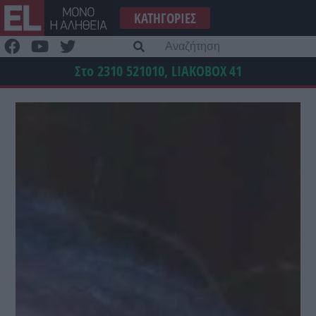
Μετάβαση
ΚΑΤΗΓΟΡΊΕΣ
στο
περιεχόμενο
Α
γι
Στο 2310 521010, LIAKOBOX
41