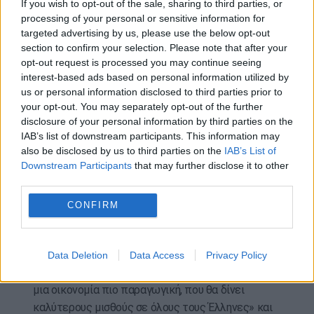
If you wish to opt-out of the sale, sharing to third parties, or
σχέση του με το παρελθόν να τα πει ξεκάθαρα
processing of your personal or sensitive information for
στον ελληνικό λαό. Με τόλμη και με θάρρος να
targeted advertising by us, please use the below opt-out
section to confirm your selection. Please note that after your
αναλάβει την ευθύνη του, να παραδεχτεί τα λάθη
opt-out request is processed you may continue seeing
του. Αλλά αυτό δεν το κάνει ο κ. Τσίπρας», τόνισε.
interest-based ads based on personal information utilized by
us or personal information disclosed to third parties prior to
Κλείνοντας, ο κ. Θεοδωρικάκος υπογράμμισε ότι η
your opt-out. You may separately opt-out of the further
Νέα Δημοκρατία εργάζεται για να διευρύνει
disclosure of your personal information by third parties on the
περαιτέρω την κοινωνική της βάση, σε μια
IAB’s list of downstream participants. This information may
πλατφόρμα προόδου και ασφάλειας για τα
also be disclosed by us to third parties on the
IAB’s List of
Downstream Participants
that may further disclose it to other
επόμενα τέσσερα χρόνια, σε αντίθεση με την
third parties.
αντιπολίτευση. «Εκείνοι στην εσωστρέφειά τους,
εμείς στη σκληρή δουλειά για την κοινωνία, με την
CONFIRM
κοινωνία. Για να πετύχουμε καλύτερα
αποτελέσματα τα επόμενα χρόνια, αν μας
ξαναεμπιστευτούν οι Έλληνες», ανέφερε. «Το
Data Deletion
Data Access
Privacy Policy
σχέδιο μας για την Ελλάδα του 2030 έχει στόχο
μια οικονομία πιο παραγωγική, που θα δίνει
καλύτερους μισθούς σε όλους τους Έλληνες» και