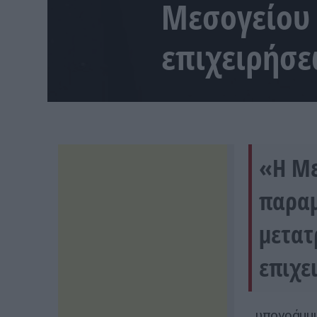
Μεσογείου
επιχειρήσε
«Η Με
παραμ
μετατ
επιχε
υπογράμμι