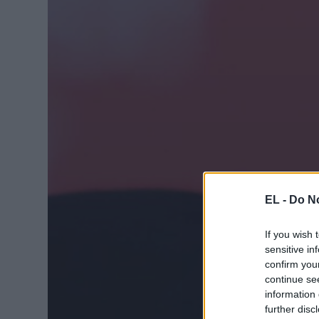
EL -
Do No
If you wish 
sensitive in
confirm you
continue se
information 
further disc