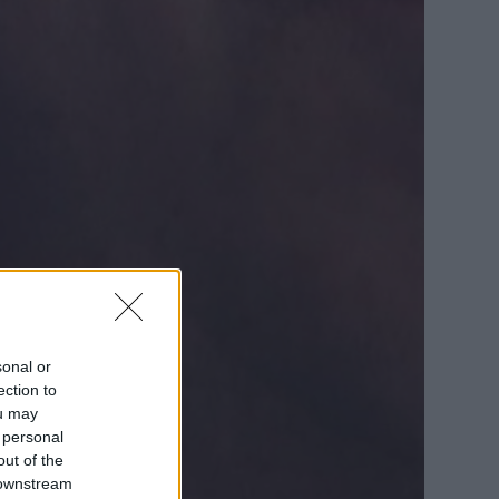
sonal or
ection to
ou may
 personal
out of the
 downstream