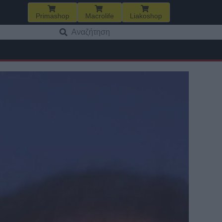
Primashop
Macrolife
Liakoshop
Αναζήτηση
για: