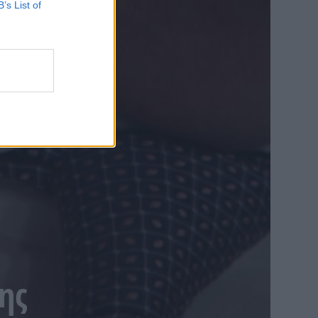
B’s List of
ης