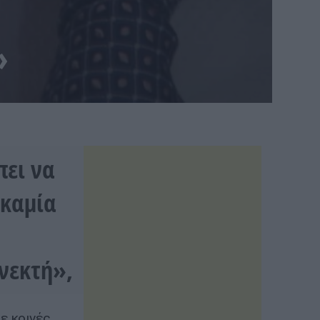
»
πει να
 καμία
ανεκτή»,
ε κοινές