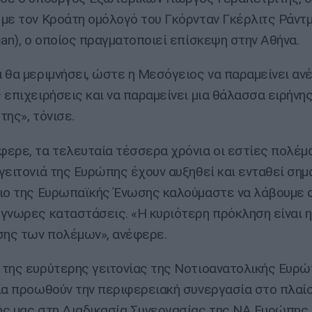
με τον Κροάτη ομόλογό του Γκόρνταν Γκέρλιτς Ράντμ
man), ο οποίος πραγματοποιεί επίσκεψη στην Αθήνα.
 θα μεριμνήσει, ώστε η Μεσόγειος να παραμείνει α
 επιχειρήσεις και να παραμείνει μια θάλασσα ειρήνη
της», τόνισε.
ερε, τα τελευταία τέσσερα χρόνια οι εστίες πολέμ
γειτονιά της Ευρώπης έχουν αυξηθεί και ενταθεί σημα
ιο της Ευρωπαϊκής Ένωσης καλούμαστε να λάβουμε
γνωρες καταστάσεις. «Η κυριότερη πρόκληση είναι 
σης των πολέμων», ανέφερε.
της ευρύτερης γειτονίας της Νοτιοανατολικής Ευρώ
ία προωθούν την περιφερειακή συνεργασία στο πλαίσ
ς μας στη Διαδικασία Συνεργασίας της ΝΑ Ευρώπης 