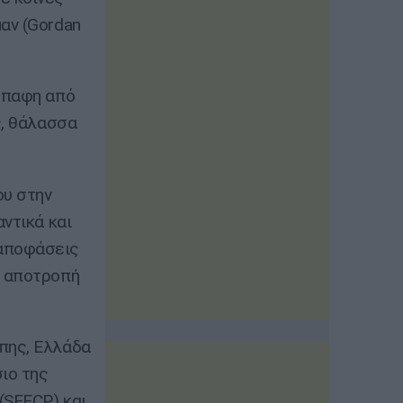
αν (Gordan
νέπαφη από
ς, θάλασσα
ου στην
ντικά και
 αποφάσεις
η αποτροπή
πης, Ελλάδα
ιο της
(SEECP) και