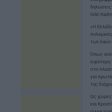
δηλώσεις 
Grlić Rad
«Η Ελλάδα
πολεμικές
των λαών 
Όπως ανέφ
ευρύτερη 
στο πλαίσ
για πρωτό
της διάχυ
Ως χώρες 
και Κροατ
συμμετοχή