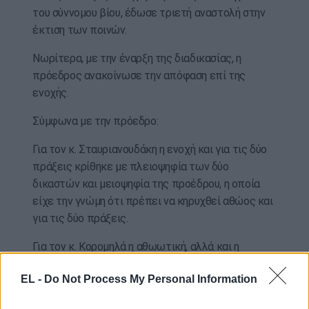
του σύννομου βίου, έδωσε τριετή αναστολή στην
έκτιση των ποινών.
Νωρίτερα, με την έναρξη της διαδικασίας, η
πρόεδρος ανακοίνωσε την απόφαση επί της
ενοχής.
Σύμφωνα με την πρόεδρο:
Για τον κ. Σταυριανουδάκη η ενοχή και για τις δύο
πράξεις κρίθηκε με πλειοψηφία των δύο
δικαστών και μειοψηφία της προέδρου, η οποία
είχε την γνώμη ότι πρέπει να κηρυχθεί αθώος και
για τις δύο πράξεις.
Για τον κ. Κορομηλά η αθωωτική, αλλά και η
απόφαση ενοχής ελήφθησαν ομόφωνα.
EL -
Do Not Process My Personal Information
Για τον κ. Θεοδωρόπουλο οι δικαστές ομόφωνα