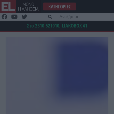
Μετάβαση
ΚΑΤΗΓΟΡΊΕΣ
στο
περιεχόμενο
Α
γι
Στο 2310 521010, LIAKOBOX
41