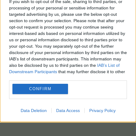
προχώρησαν σε αθώωση για την πρώτη πράξη και
If you wish to opt-out of the sale, sharing to third parties, or
με πλειοψηφία τον κήρυξαν ένοχο για την
processing of your personal or sensitive information for
targeted advertising by us, please use the below opt-out
δεύτερη. Μειοψήφησε η πρόεδρος που είχε την
section to confirm your selection. Please note that after your
γνώμη ότι πρέπει να αθωωθεί και για την
opt-out request is processed you may continue seeing
δεύτερη.
interest-based ads based on personal information utilized by
us or personal information disclosed to third parties prior to
Τέλος για την κ. Ασημακοπούλου η απόφαση
your opt-out. You may separately opt-out of the further
ενοχής για την παραβίαση υπηρεσιακού
disclosure of your personal information by third parties on the
απορρήτου και χρήση αυτού, ελήφθη κατά
IAB’s list of downstream participants. This information may
also be disclosed by us to third parties on the
IAB’s List of
πλειοψηφία με την πρόεδρο να κρίνει ότι πρέπει
Downstream Participants
that may further disclose it to other
να κριθεί αθώα, ενώ για την παραβίαση
third parties.
προσωπικών δεδομένων η ενοχή κρίθηκε
ομόφωνα.
CONFIRM
ΑΠΕΜΠΕ – ΦΩΤΟ αρχείου: Eurokinissi
Data Deletion
Data Access
Privacy Policy