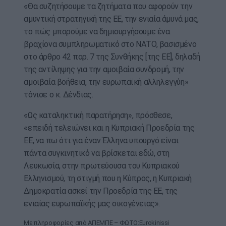
«Θα συζητήσουμε τα ζητήματα που αφορούν την
αμυντική στρατηγική της ΕΕ, την ενιαία άμυνά μας,
το πώς μπορούμε να δημιουργήσουμε ένα
βραχίονα συμπληρωματικό στο ΝΑΤΟ, βασισμένο
στο άρθρο 42 παρ. 7 της Συνθήκης [της ΕΕ], δηλαδή
της αντίληψης για την αμοιβαία συνδρομή, την
αμοιβαία βοήθεια, την ευρωπαϊκή αλληλεγγύη»
τόνισε ο κ. Δένδιας.
«Ως καταληκτική παρατήρηση», πρόσθεσε,
«επειδή τελειώνει και η Κυπριακή Προεδρία της
ΕΕ, να πω ότι για έναν Έλληνα υπουργό είναι
πάντα συγκινητικό να βρίσκεται εδώ, στη
Λευκωσία, στην πρωτεύουσα του Κυπριακού
Ελληνισμού, τη στιγμή που η Κύπρος, η Κυπριακή
Δημοκρατία ασκεί την Προεδρία της ΕΕ, της
ενιαίας ευρωπαϊκής μας οικογένειας».
Με πληροφορίες από ΑΠΕΜΠΕ – ΦΩΤΟ:Eurokinissi