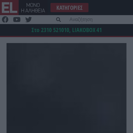
Μετάβαση
ΚΑΤΗΓΟΡΊΕΣ
στο
περιεχόμενο
Α
γι
Στο 2310 521010, LIAKOBOX
41