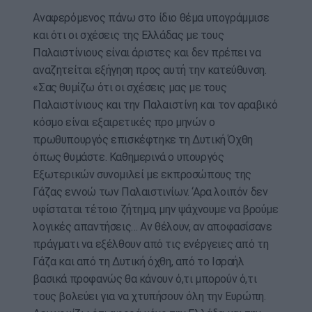
Αναφερόμενος πάνω στο ίδιο θέμα υπογράμμισε
και ότι οι σχέσεις της Ελλάδας με τους
Παλαιστίνιους είναι άριστες και δεν πρέπει να
αναζητείται εξήγηση προς αυτή την κατεύθυνση.
«Σας θυμίζω ότι οι σχέσεις μας με τους
Παλαιστίνιους και την Παλαιστίνη και τον αραβικό
κόσμο είναι εξαιρετικές προ μηνών ο
πρωθυπουργός επισκέφτηκε τη Δυτική Όχθη
όπως θυμάστε. Καθημερινά ο υπουργός
Εξωτερικών συνομιλεί με εκπροσώπους της
Γάζας εννοώ των Παλαιστινίων. ‘Αρα λοιπόν δεν
υφίσταται τέτοιο ζήτημα, μην ψάχνουμε να βρούμε
λογικές απαντήσεις… Αν θέλουν, αν αποφασίσανε
πράγματι να εξέλθουν από τις ενέργειες από τη
Γάζα και από τη Δυτική όχθη, από το Ισραήλ
βασικά προφανώς θα κάνουν ό,τι μπορούν ό,τι
τους βολεύει για να χτυπήσουν όλη την Ευρώπη.