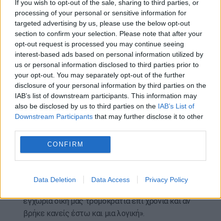
If you wish to opt-out of the sale, sharing to third parties, or
τελικώς ας εγκαταλείψουμε αυτές τις εικόνες
processing of your personal or sensitive information for
του μοναχικού λύκου και ας πάμε σε προσπάθειες
targeted advertising by us, please use the below opt-out
που γίνονται από οργανώσεις ή από οργανωμένες
section to confirm your selection. Please note that after your
opt-out request is processed you may continue seeing
προσπάθειες προκειμένου να χτυπηθούν κάποιοι
interest-based ads based on personal information utilized by
στόχοι».
us or personal information disclosed to third parties prior to
your opt-out. You may separately opt-out of the further
Σε ερώτηση επίσης αν η στάση της Ελλάδας υπέρ
disclosure of your personal information by third parties on the
του Ισραήλ βάζει στο στόχαστρο τρομοκρατών
IAB’s list of downstream participants. This information may
της χώρα, ο υπουργός απάντησε: «Με τους
also be disclosed by us to third parties on the
IAB’s List of
τρομοκράτες και τους ανθρώπους οι οποίοι
Downstream Participants
that may further disclose it to other
χρησιμοποιούν βία σε αυτό το βαθμό και σε αυτό
third parties.
το μέγεθος δεν υπάρχει συνεννόηση ούτε υπάρχει
CONFIRM
λογική, επίσης σε καμιά περίπτωση δεν μπορούμε
να ερμηνεύουμε λογικά τις ενέργειές τους και τις
πράξεις τους και τις αποφάσεις τους. Σας
Data Deletion
Data Access
Privacy Policy
παραπέμπω στις ενέργειες οι οποίες έκανε η
εγχώρια δική μας τρομοκρατία επί χρόνια και αν
βρήκε κανείς έστω και μια λογική».