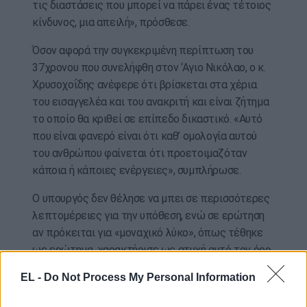
τις διαστάσεις που μπορεί να πάρει ένας τέτοιος
κίνδυνος, μια απειλή», πρόσθεσε.
Όσον αφορά την συγκεκριμένη περίπτωση του
37χρονου που συνελήφθη στον ‘Αγιο Νικόλαο, ο κ.
Χρυσοχοΐδης ανέφερε ότι βρίσκεται στα χέρια
του εισαγγελέα και του ανακριτή και είναι ζήτημα
το οποίο θα κριθεί σε επίπεδο δικαστικό. «Αυτό
που είναι φανερό είναι ότι καθ’ ομολογία αυτού
του ανθρώπου φαίνεται ότι προετοιμαζόταν
κάποια ή κάποιες ενέργειες», συμπλήρωσε.
Ο υπουργός δεν θέλησε να μπει σε περισσότερες
λεπτομέρειες για την υπόθεση, ενώ σε ερώτηση
αν πρόκειται για «μοναχικό λύκο», όπως τέθηκε
ως ερώτημα, χαρακτήρισε ως ατυχή αυτό τον όρο.
«Κανείς δεν μπορεί να κάνει μόνος του μια
EL -
Do Not Process My Personal Information
ενέργεια, χρειάζονται πάρα πολλά πράγματα,
μεγάλη προπαρασκευή μεγάλη εκπαίδευση και