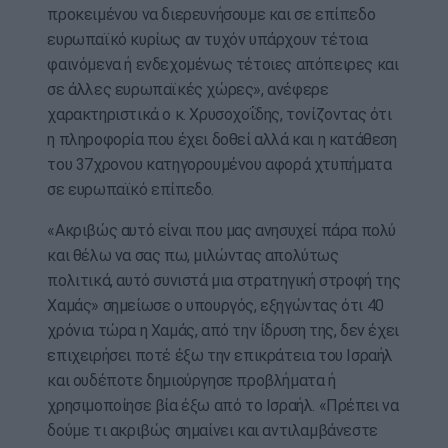
προκειμένου να διερευνήσουμε και σε επίπεδο
ευρωπαϊκό κυρίως αν τυχόν υπάρχουν τέτοια
φαινόμενα ή ενδεχομένως τέτοιες απόπειρες και
σε άλλες ευρωπαϊκές χώρες», ανέφερε
χαρακτηριστικά ο κ. Χρυσοχοΐδης, τονίζοντας ότι
η πληροφορία που έχει δοθεί αλλά και η κατάθεση
του 37χρονου κατηγορουμένου αφορά χτυπήματα
σε ευρωπαϊκό επίπεδο.
«Ακριβώς αυτό είναι που μας ανησυχεί πάρα πολύ
και θέλω να σας πω, μιλώντας απολύτως
πολιτικά, αυτό συνιστά μια στρατηγική στροφή της
Χαμάς» σημείωσε ο υπουργός, εξηγώντας ότι 40
χρόνια τώρα η Χαμάς, από την ίδρυση της, δεν έχει
επιχειρήσει ποτέ έξω την επικράτεια του Ισραήλ
και ουδέποτε δημιούργησε προβλήματα ή
χρησιμοποίησε βία έξω από το Ισραήλ. «Πρέπει να
δούμε τι ακριβώς σημαίνει και αντιλαμβάνεστε