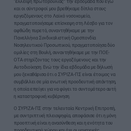
“έλλειψη πρωτοβουλίας” την εβδομάδα που εγώ
και οι σύντροφοί μου βρεθήκαμε δίπλα στους
εργαζόμενους στο Λαϊκό νοσοκομείο,
πραγματοποιήσαμε επίσκεψη στη Λέσβο για τον
αφθώδη πυρετό, συναντηθήκαμε με την
Πανελλήνια Συνδικαλιστική Ομοσπονδία
Νοσηλευτικού Προσωπικού, πραγματοποίησα δύο
ομιλίες στη Βουλή, συναντηθήκαμε με την ΠΟΕ-
ΟΤΑ στηρίζοντας τους εργαζόμενους και την
Αυτοδιοίκηση. Ενώ την ίδια εβδομάδα με δήλωσή
μου ξεκαθάρισα ότι ο ΣΥΡΙΖΑ-ΠΣ είναι έτοιμος να
συμβάλλει σε μία ενωτική προοδευτική απάντηση,
η οποία επείγει για να φύγει το συντομότερο αυτή
η καταστροφική κυβέρνηση.
Ο ΣΥΡΙΖΑ-ΠΣ στην τελευταία Κεντρική Επιτροπή,
με συντριπτική πλειοψηφία, αποφάσισε ότι η μόνη
προοπτική είναι η ανασύνθεση και η ενότητα του
προοδευτικού χώρου και όχι οι μοναχικές