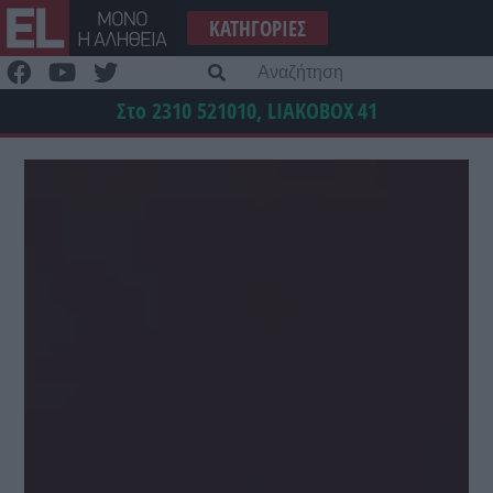
Μετάβαση
ΚΑΤΗΓΟΡΊΕΣ
στο
περιεχόμενο
Α
γι
Στο 2310 521010, LIAKOBOX
41