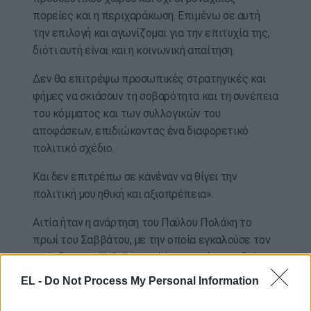
πορείες και η περιχαράκωση. Επιμένω σε αυτή
την επιλογή και αγωνίζομαι για την επιτυχία της,
διότι αυτή είναι και η κοινωνική απαίτηση.
Δεν θα επιτρέψω προσωπικές στρατηγικές και
φήμες να σκιάσουν τη σοβαρότητα και τη συνέπεια
του κόμματος και των συλλογικών του
αποφάσεων, επιδιώκοντας ένα διαφορετικό
πολιτικό σχέδιο.
Και δεν επιτρέπω σε κανέναν να θίγει την
πολιτική μου ηθική και αξιοπρέπεια».
Αιτία ήταν η ανάρτηση του Παύλου Πολάκη το
πρωί του Σαββάτου, με την οποία εγκαλούσε τον
πρόεδρο του ΣΥΡΙΖΑ γιατί όπως ανέφερε, δείχνει
αναποφασιστικότητα και δεν έχει συγκαλέσει
EL -
Do Not Process My Personal Information
ακόμη την Πολιτική Γραμματεία και την Κεντρική
Επιτροπή του κόμματος. Ο Παύλος Πολάκης