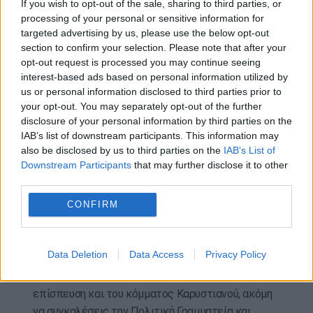
If you wish to opt-out of the sale, sharing to third parties, or
υποστηρίζει ότι μετά την συνέντευξη του Δημήτρη
processing of your personal or sensitive information for
Χατζησωκράτη που ζητά την αναστολή
targeted advertising by us, please use the below opt-out
section to confirm your selection. Please note that after your
λειτουργίας του ΣΥΡΙΖΑ και την αναγγελία
opt-out request is processed you may continue seeing
ίδρυσης κόμματος από τον Αλέξη Τσίπρα και τη
interest-based ads based on personal information utilized by
Μαρία Καρυστιανού ο πρόεδρος του κόμματος θα
us or personal information disclosed to third parties prior to
έπρεπε να έχει συγκαλέσει τα όργανα του
your opt-out. You may separately opt-out of the further
κόμματος.
disclosure of your personal information by third parties on the
IAB’s list of downstream participants. This information may
Συγκεκριμένα η ανάρτησή του έχει ως εξής:
also be disclosed by us to third parties on the
IAB’s List of
Downstream Participants
that may further disclose it to other
«ΣΩΚΡΑΤΗ ΦΑΜΕΛΛΕ !!!
third parties.
CONFIRM
Μετά απά αυτά τα δημοσιεύματα του
αχαρακτήριστου Χατζησωκράτη που προετίνει
αναστολή (!!!) λειτουργίας του ΣΥΡΙΖΑ και
Data Deletion
Data Access
Privacy Policy
παράδοση περιουσίας αφενός, και την αναγγελία
δημιουργία του κόμματος Τσίπρα, μετά την
επίσπευση και του κόμματος Καρυστιανού, ακόμη
να συγκαλέσεις την Πολιτική Γραμματεία και