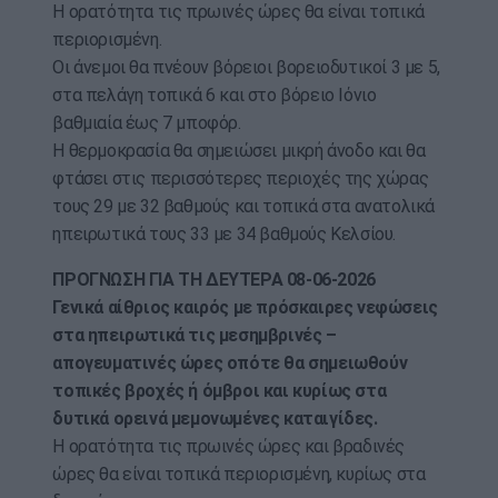
Η ορατότητα τις πρωινές ώρες θα είναι τοπικά
περιορισμένη.
Οι άνεμοι θα πνέουν βόρειοι βορειοδυτικοί 3 με 5,
στα πελάγη τοπικά 6 και στο βόρειο Ιόνιο
βαθμιαία έως 7 μποφόρ.
Η θερμοκρασία θα σημειώσει μικρή άνοδο και θα
φτάσει στις περισσότερες περιοχές της χώρας
τους 29 με 32 βαθμούς και τοπικά στα ανατολικά
ηπειρωτικά τους 33 με 34 βαθμούς Κελσίου.
ΠΡΟΓΝΩΣΗ ΓΙΑ ΤΗ ΔΕΥΤΕΡΑ 08-06-2026
Γενικά αίθριος καιρός με πρόσκαιρες νεφώσεις
στα ηπειρωτικά τις μεσημβρινές –
απογευματινές ώρες οπότε θα σημειωθούν
τοπικές βροχές ή όμβροι και κυρίως στα
δυτικά ορεινά μεμονωμένες καταιγίδες.
Η ορατότητα τις πρωινές ώρες και βραδινές
ώρες θα είναι τοπικά περιορισμένη, κυρίως στα