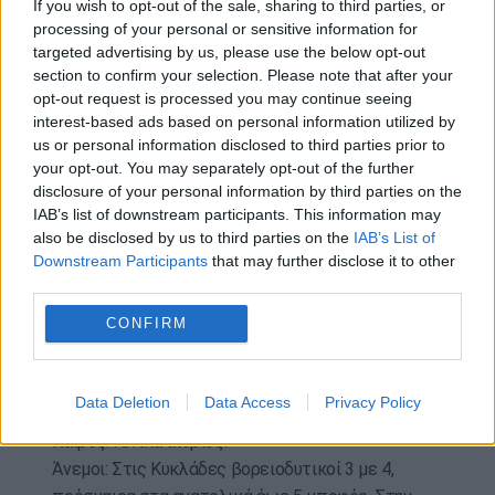
If you wish to opt-out of the sale, sharing to third parties, or
εσωτερικό της Ηπείρου 2 με 4 βαθμούς
processing of your personal or sensitive information for
χαμηλότερη.
targeted advertising by us, please use the below opt-out
section to confirm your selection. Please note that after your
ΘΕΣΣΑΛΙΑ, ΑΝΑΤΟΛΙΚΗ ΣΤΕΡΕΑ, ΕΥΒΟΙΑ,
opt-out request is processed you may continue seeing
ΑΝΑΤΟΛΙΚΗ ΠΕΛΟΠΟΝΝΗΣΟΣ
interest-based ads based on personal information utilized by
us or personal information disclosed to third parties prior to
Καιρός: Γενικά αίθριος. Το μεσημέρι – απόγευμα
your opt-out. You may separately opt-out of the further
θα αναπτυχθούν νεφώσεις και θα σημειωθούν
disclosure of your personal information by third parties on the
τοπικοί όμβροι στα ορεινά.
IAB’s list of downstream participants. This information may
Άνεμοι: Μεταβλητοί 3 με 4 μποφόρ. Από το
also be disclosed by us to third parties on the
IAB’s List of
μεσημέρι στα ανατολικά θαλάσσια –
Downstream Participants
that may further disclose it to other
third parties.
παραθαλάσσια νοτίων διευθύνσεων με την ίδια
ένταση.
CONFIRM
Θερμοκρασία: Από 17 έως 31, τοπικά στη
Θεσσαλία 32 με 33 βαθμούς Κελσίου.
Data Deletion
Data Access
Privacy Policy
ΚΥΚΛΑΔΕΣ, ΚΡΗΤΗ
Καιρός: Γενικά αίθριος.
Άνεμοι: Στις Κυκλάδες βορειοδυτικοί 3 με 4,