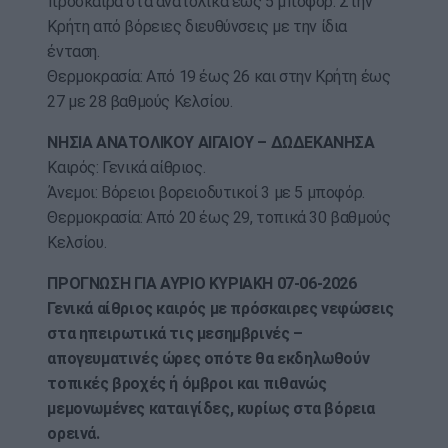
πρόσκαιρα στα ανατολικά έως 5 μποφόρ. Στην
Κρήτη από βόρειες διευθύνσεις με την ίδια
ένταση.
Θερμοκρασία: Από 19 έως 26 και στην Κρήτη έως
27 με 28 βαθμούς Κελσίου.
ΝΗΣΙΑ ΑΝΑΤΟΛΙΚΟΥ ΑΙΓΑΙΟΥ – ΔΩΔΕΚΑΝΗΣΑ
Καιρός: Γενικά αίθριος.
Άνεμοι: Βόρειοι βορειοδυτικοί 3 με 5 μποφόρ.
Θερμοκρασία: Από 20 έως 29, τοπικά 30 βαθμούς
Κελσίου.
ΠΡΟΓΝΩΣΗ ΓΙΑ ΑΥΡΙΟ ΚΥΡΙΑΚΗ 07-06-2026
Γενικά αίθριος καιρός με πρόσκαιρες νεφώσεις
στα ηπειρωτικά τις μεσημβρινές –
απογευματινές ώρες οπότε θα εκδηλωθούν
τοπικές βροχές ή όμβροι και πιθανώς
μεμονωμένες καταιγίδες, κυρίως στα βόρεια
ορεινά.