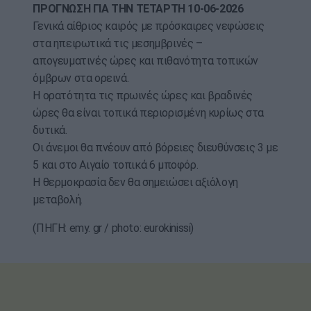
ΠΡΟΓΝΩΣΗ ΓΙΑ ΤΗΝ ΤΕΤΑΡΤΗ 10-06-2026
Γενικά αίθριος καιρός με πρόσκαιρες νεφώσεις
στα ηπειρωτικά τις μεσημβρινές –
απογευματινές ώρες και πιθανότητα τοπικών
όμβρων στα ορεινά.
Η ορατότητα τις πρωινές ώρες και βραδινές
ώρες θα είναι τοπικά περιορισμένη κυρίως στα
δυτικά.
Οι άνεμοι θα πνέουν από βόρειες διευθύνσεις 3 με
5 και στο Αιγαίο τοπικά 6 μποφόρ.
Η θερμοκρασία δεν θα σημειώσει αξιόλογη
μεταβολή.
(ΠΗΓΗ: emy. gr / photo: eurokinissi)