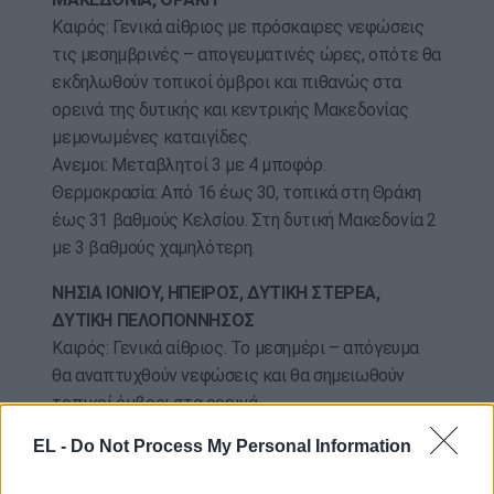
Καιρός: Γενικά αίθριος με πρόσκαιρες νεφώσεις
τις μεσημβρινές – απογευματινές ώρες, οπότε θα
εκδηλωθούν τοπικοί όμβροι και πιθανώς στα
ορεινά της δυτικής και κεντρικής Μακεδονίας
μεμονωμένες καταιγίδες.
Ανεμοι: Μεταβλητοί 3 με 4 μποφόρ.
Θερμοκρασία: Από 16 έως 30, τοπικά στη Θράκη
έως 31 βαθμούς Κελσίου. Στη δυτική Μακεδονία 2
με 3 βαθμούς χαμηλότερη.
ΝΗΣΙΑ ΙΟΝΙΟΥ, ΗΠΕΙΡΟΣ, ΔΥΤΙΚΗ ΣΤΕΡΕΑ,
ΔΥΤΙΚΗ ΠΕΛΟΠΟΝΝΗΣΟΣ
Καιρός: Γενικά αίθριος. Το μεσημέρι – απόγευμα
θα αναπτυχθούν νεφώσεις και θα σημειωθούν
τοπικοί όμβροι στα ορεινά.
Άνεμοι: Δυτικοί βορειοδυτικοί 3 με 4 μποφόρ.
EL -
Do Not Process My Personal Information
Θερμοκρασία: Από 18 έως 29, τοπικά στα
ηπειρωτικά 30 με 31 βαθμούς Κελσίου. Στο