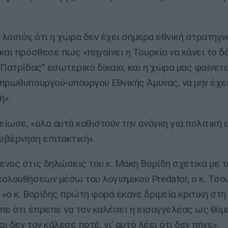
 λοιπόν, ότι η χώρα δεν έχει σήμερα εθνική στρατηγικ
και πρόσθεσε πως «πηγαίνει η Τουρκία να κάνει το δ
 Πατρίδας” εσωτερικό δίκαιο, και η χώρα μας φαίνετα
πρωθυπουργού-υπουργού Εθνικής Άμυνας, να μην έχει
ή».
ίωσε, «όλα αυτά καθιστούν την ανάγκη για πολιτική 
κυβέρνηση επιτακτική».
νος στις δηλώσεις του κ. Μάκη Βορίδη σχετικά με 
ολουθήσεων μέσω του λογισμικού Predator, ο κ. Τσ
 «ο κ. Βορίδης πρώτη φορά έκανε δριμεία κριτική στη
πε ότι έπρεπε να τον καλέσει η εισαγγελέας ως θύμ
αι δεν τον κάλεσε ποτέ, γι’ αυτό λέει ότι δεν πήγε».