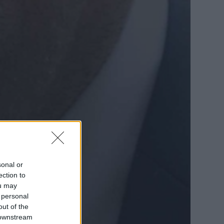
sonal or
ection to
ou may
 personal
out of the
 downstream