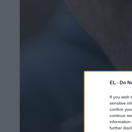
EL -
Do No
If you wish 
sensitive in
confirm you
continue se
information 
further disc