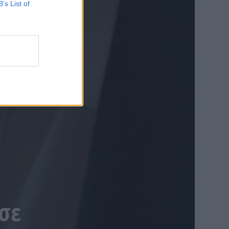
B’s List of
ασε