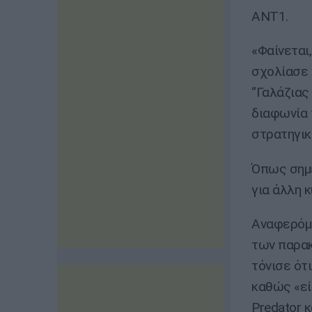
ΑΝΤ1.
«Φαίνεται,
σχολίασε 
“Γαλάζιας
διαφωνία 
στρατηγικ
Όπως σημε
για άλλη 
Αναφερόμε
των παρακ
τόνισε ότι
καθώς «εί
Predator κ