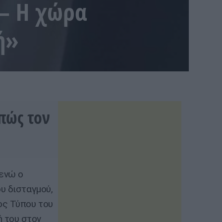
– Η χώρα
ή»
πώς τον
 ενώ ο
υ δισταγμού,
ος Τύπου του
 του στον