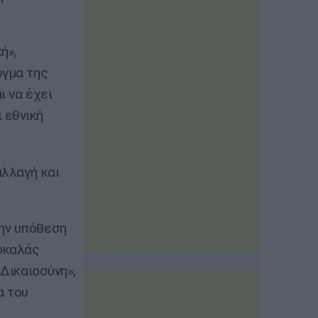
ή»,
όγμα της
ι να έχει
 εθνική
αλλαγή και
την υπόθεση
ουκαλάς
 Δικαιοσύνη»,
α του