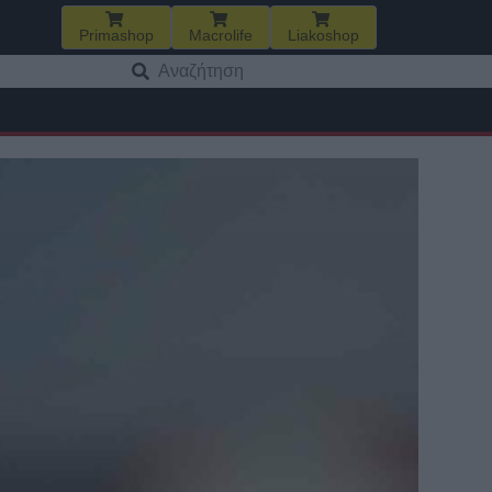
Primashop
Macrolife
Liakoshop
Αναζήτηση
για: