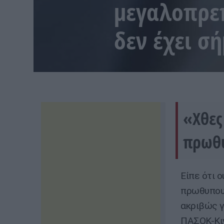
μεγαλοπρε
δεν έχει σ
«Χθες
πρωθ
Είπε ότι 
πρωθυπουρ
ακριβώς γ
ΠΑΣΟΚ-Κιν