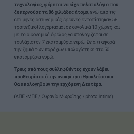
τεχνολογίας, φέρεται να είχε πελατολόγιο που
ξεπερνούσε τα 86 χιλιάδες άτομα
, ενώ από τις
επί μήνες αστυνομικές έρευνες εντοπίστηκαν 58
τραπεζικοί λογαριασμοί σε συνολικά 10 χώρες και
με το οικονομικό όφελος να υπολογίζεται σε
τουλάχιστον 7 εκατομμύρια ευρώ. Σε ό,τι αφορά
την ζημιά των παρόχων υπολογίστηκε στα 50
εκατομμύρια ευρώ.
Τρεις από τους συλληφθέντες έχουν λάβει
προθεσμία από την ανακρίτρια Ηρακλείου και
θα απολογηθούν την ερχόμενη Δευτέρα.
(ΑΠΕ -ΜΠΕ / Ουρανία Μωραΐτης / photo: intime)