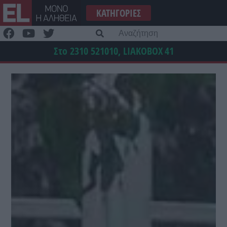
Μετάβαση
ΚΑΤΗΓΟΡΊΕΣ
στο
περιεχόμενο
Α
γι
Στο 2310 521010, LIAKOBOX
41