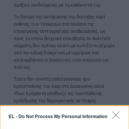
πράξεις συνδεόμενες με τα καθήκοντά του.
Το ζήτημα της κατάργησης της διάταξης περί
ευθύνης των Υπουργών στα πλαίσια της
επικείμενης συνταγματικής αναθεώρησης, ως
προς το οποίο δείχνουν ευαισθησία τα πολιτικά
κόμματα, δεν πρέπει να αντιμετωπίζεται ξέχωρα
από την ειδική διακριτική μεταχείριση που
απολαμβάνουν οι βουλευτές όταν ενεργούν ως
πολίτες.
Τούτο δεν συνιστά απλά αναγκαίο όρο
εμπιστοσύνης του λαού στη Δικαιοσύνη, αλλά
ιδίως έμπρακτη απόδειξη της προσπάθειας
εμπέδωσης της δημοκρατικής αντίληψης
ισότητας των πολιτών απέναντι στον νόμο».
EL -
Do Not Process My Personal Information
ΑΠΕ-ΜΠΕ / photo: eurokinissi