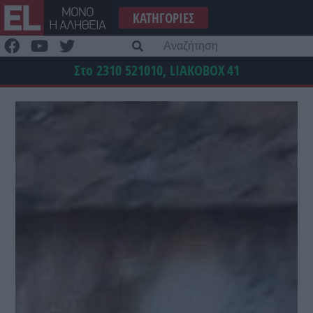
Μετάβαση
ΚΑΤΗΓΟΡΊΕΣ
στο
περιεχόμενο
Α
γι
Στο 2310 521010, LIAKOBOX
41