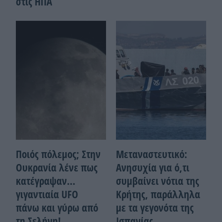
στις ΗΠΑ
Ποιός πόλεμος; Στην
Μεταναστευτικό:
Ουκρανία λένε πως
Ανησυχία για ό,τι
κατέγραψαν…
συμβαίνει νότια της
γιγαντιαία UFO
Κρήτης, παράλληλα
πάνω και γύρω από
με τα γεγονότα της
τη Σελήνη!
Ισπανίας