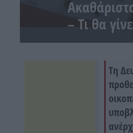
Ακαθάριστα
– Τι θα γίν
Tη Δε
προθε
οικοπ
υποβλ
ανέρχ