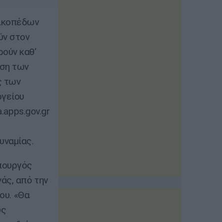
οικοπέδων
ύν στον
ούν καθ’
ωση των
ς των
ργείου
.apps.gov.gr
υναμίας.
πουργός
άς, από την
ου. «Θα
υς