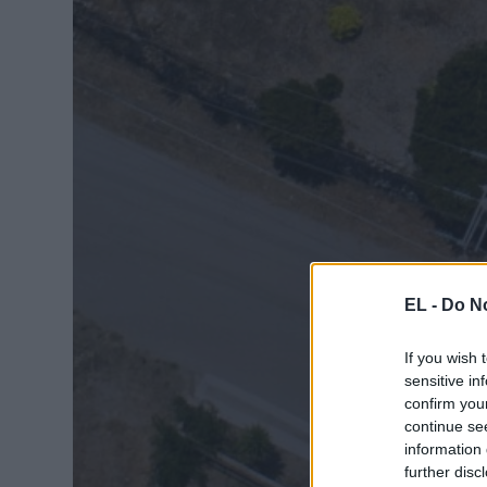
EL -
Do No
If you wish 
sensitive in
confirm you
continue se
information 
further disc