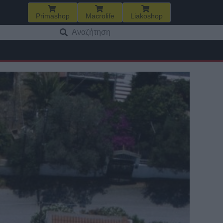
Primashop
Macrolife
Liakoshop
Αναζήτηση
για: