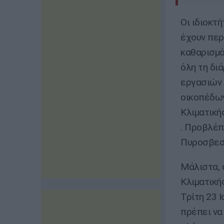
Οι ιδιοκτ
έχουν περ
καθαρισμό
όλη τη δι
εργασιών 
οικοπέδων
Κλιματικής
. Προβλέπ
Πυροσβεστ
Μάλιστα, 
Κλιματική
Τρίτη 23 Ι
πρέπει να