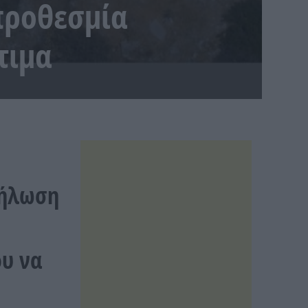
προθεσμία
τιμα
δήλωση
ου να