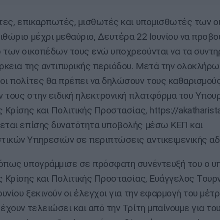
ήτες, επικαρπωτές, μισθωτές και υπομισθωτές των 
ιθώριο μέχρι μεθαύριο, Δευτέρα 22 Ιουνίου να προβο
 των οικοπέδων τους ενώ υποχρεούνται να τα συντηρ
άρκεια της αντιπυρικής περιόδου. Μετά την ολοκλήρ
οι πολίτες θα πρέπει να δηλώσουν τους καθαρισμού
 τους στην ειδική ηλεκτρονική πλατφόρμα του Υπου
 Κρίσης και Πολιτικής Προστασίας, https://akatharista
εται επίσης δυνατότητα υποβολής μέσω ΚΕΠ και
ικών Υπηρεσιών σε περιπτώσεις αντικειμενικής αδ
όπως υπογράμμισε σε πρόσφατη συνέντευξή του ο υ
ς Κρίσης και Πολιτικής Προστασίας, Ευάγγελος Τουρν
ουνίου ξεκινούν οι έλεγχοι για την εφαρμογή του μέτρ
 έχουν τελειώσει και από την Τρίτη μπαίνουμε για το