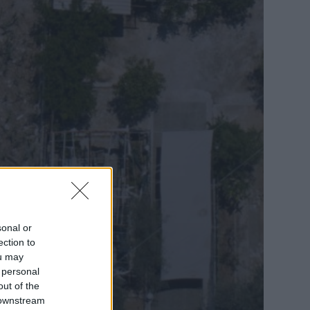
sonal or
ection to
ou may
 personal
out of the
 downstream