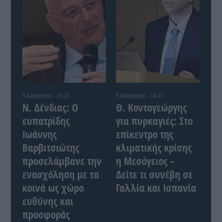
9 Αυγούστου - 15:25
9 Αυγούστου - 14:41
Ν. Δένδιας: Ο
Θ. Κοντογεώργης
ευπατρίδης
για πυρκαγιές: Στο
Ιωάννης
επίκεντρο της
Βαρβιτσιώτης
κλιματικής κρίσης
προσελάμβανε την
η Μεσόγειος –
ενασχόληση με τα
Δείτε τι συνέβη σε
κοινά ως χώρο
Γαλλία και Ισπανία
ευθύνης και
προσφοράς