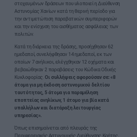
στοχευμένων δράσεων που υλοποιεί η Διεύθυνση
Αστυνομίας Χανίων κατά τη θερινή περίοδο για
την αντιμετώπιση παραβατικών συμπεριφορών
και την ενίσχυση του αισθήματος ασφάλειας των
πολιτών.
Κατά τη διάρκεια της δράσης, προσήχθησαν 62
ημεδαποί, συνελήφθησαν 14 ημεδαποί, εκ των
οποίων 7 ανήλικοι, ελέγχθηκαν 12 οχήματα και
βεβαιώθηκαν 2 παραβάσεις του Κώδικα Οδικής
Κυκλοφορίας.
Οι συλλήψεις αφορούσαν σε: «8
άτομα για μη έκδοση αστυνομικού δελτίου
ταυτότητας, 5 άτομα για παραμέληση
εποπτείας ανηλίκων, 1 άτομο για βία κατά
υπαλλήλων και διατάραξη λειτουργίας
υπηρεσίας».
Όπως επισημαίνεται από πλευράς της
Περιφερειακής Αστυνομικής Διεύθυνσης Κρήτης,