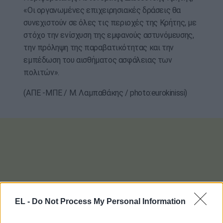
«Οι οργανωμένες επιχειρησιακές δράσεις θα
συνεχιστούν σε όλες τις περιοχές της Κρήτης, με
στόχο την ενίσχυση της εμφανούς αστυνόμευσης,
την πρόληψη της παραβατικότητας και την
εμπέδωση του αισθήματος ασφάλειας των
πολιτών».
(ΑΠΕ -ΜΠΕ / Μ. Λαμπαθάκης / photo:eurokinissi)
EL -
Do Not Process My Personal Information