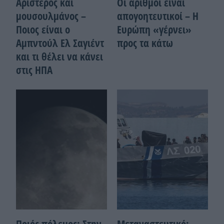
Αριστερός και
Οι αριθμοί είναι
μουσουλμάνος –
απογοητευτικοί – Η
Ποιoς είναι ο
Ευρώπη «γέρνει»
Αμπντούλ Ελ Σαγιέντ
προς τα κάτω
και τι θέλει να κάνει
στις ΗΠΑ
Ποιός πόλεμος; Στην
Μεταναστευτικό: