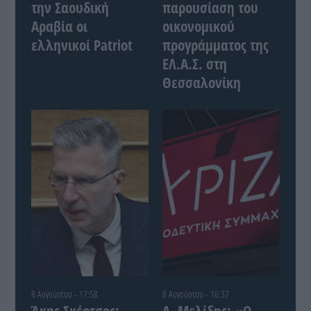
την Σαουδική
παρουσίαση του
Αραβία οι
οικονομικού
ελληνικοί Patriot
προγράμματος της
ΕΛ.Α.Σ. στη
Θεσσαλονίκη
8 Αυγούστου - 17:58
8 Αυγούστου - 16:37
Άκης Σκέρτσος:
Δ. Μελίδης: «Ο