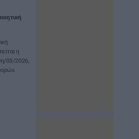
ποιητική
ική
είται η
9η/05/2026,
φορών.