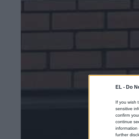
EL -
Do No
If you wish 
sensitive in
confirm you
continue se
information 
further disc