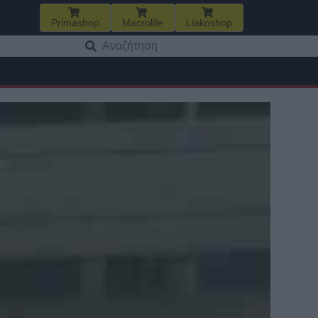
Primashop
Macrolife
Liakoshop
Αναζήτηση
για: