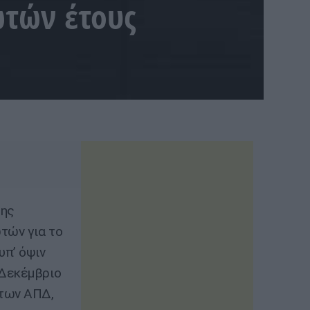
τών έτους
της
τών για το
υπ’ όψιν
 Δεκέμβριο
 των ΑΠΔ,