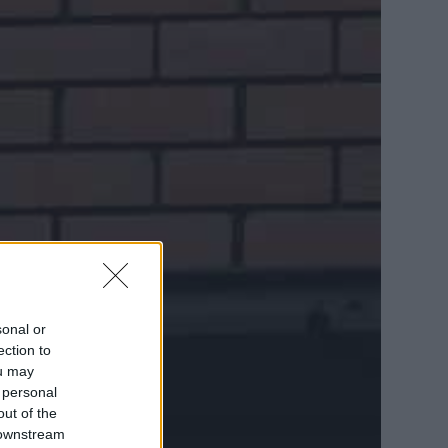
sonal or
ection to
ou may
 personal
out of the
 downstream