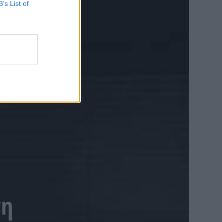
B’s List of
ση