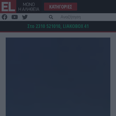
Μετάβαση
ΚΑΤΗΓΟΡΊΕΣ
στο
περιεχόμενο
Α
γι
Στο 2310 521010, LIAKOBOX
41