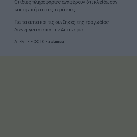
Οι ίδιες πληροφορίες αναφέρουν ότι κλείδωσαν
και την πόρτα της ταράτσας.
Για τα αίτια και τις συνθήκες της τραγωδίας
διενεργείται από την Αστυνομία.
ΑΠΕΜΠΕ – ΦΩΤΟ:Eurokinissi