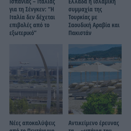
Ισπανίας – Ιταλίας
Ελλάδα η ισλαμική
για τη Σένγκεν: “Η
συμμαχία της
Ιταλία δεν δέχεται
Τουρκίας με
επιβολές από το
Σαουδική Αραβία και
εξωτερικό”
Πακιστάν
Νέες αποκαλύψεις
Αντικείμενο έρευνας
από το Πεντάγωνο
τα… «μπάνια του