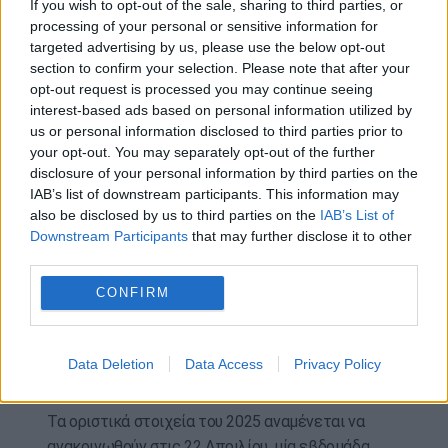
If you wish to opt-out of the sale, sharing to third parties, or
επικαλούμενη τις διαταραχές στις αγορές
processing of your personal or sensitive information for
ενέργειας και τις παγκόσμιες αλυσίδες
targeted advertising by us, please use the below opt-out
εφοδιασμού λόγω πολέμου και ενεργειακής
section to confirm your selection. Please note that after your
κρίσης.
opt-out request is processed you may continue seeing
interest-based ads based on personal information utilized by
Παρά την επιδείνωση των προβλέψεων, όπως
us or personal information disclosed to third parties prior to
your opt-out. You may separately opt-out of the further
τόνιζε στην Έκθεσή του ο Διοικητής της ΤτΕ
disclosure of your personal information by third parties on the
Γιάννης Στουρνάρας, η ελληνική οικονομία
IAB’s list of downstream participants. This information may
παραμένει σε καλύτερη θέση, όχι μόνο συγκριτικά
also be disclosed by us to third parties on the
IAB’s List of
με άλλες χώρες, αλλά και σε σχέση με το
Downstream Participants
that may further disclose it to other
παρελθόν: προέβλεπε πρωτογενές πλεόνασμα
third parties.
στο 4,4% ΑΕΠ για το 2025 -και συνολικά
CONFIRM
πλεονασματικό προϋπολογισμό για δεύτερο
συνεχόμενο έτος- με ταυτόχρονη μείωση του
δημοσίου χρέους στο 146% του ΑΕΠ — το
Data Deletion
Data Access
Privacy Policy
χαμηλότερο επίπεδο από το 2010.
Τα οριστικά στοιχεία του 2025 αναμένεται να
ανακοινωθούν στις 22 Απριλίου, μία εβδομάδα