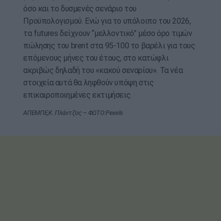
όσο και το δυσμενές σενάριο του
Προϋπολογισμού. Ενώ για το υπόλοιπο του 2026,
τα futures δείχνουν “μελλοντικό” μέσο όρο τιμών
πώλησης του brent στα 95-100 τo βαρέλι για τους
επόμενους μήνες του έτους, στο κατώφλι
ακριβώς δηλαδή του «κακού σεναρίου». Τα νέα
στοιχεία αυτά θα ληφθούν υπόψη στις
επικαιροποιημένες εκτιμήσεις.
ΑΠΕΜΠΕ,Κ. Πλάντζος – ΦΩΤΟ:Pexels