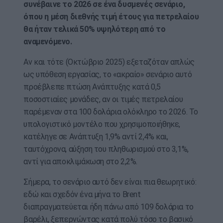
συνέβαινε το 2026 σε ένα δυσμενές σενάριο,
όπου η μέση διεθνής τιμή έτους για πετρελαίου
θα ήταν τελικά 50% υψηλότερη από το
αναμενόμενο.
Αν και τότε (Οκτώβριο 2025) εξεταζόταν απλώς
ως υπόθεση εργασίας, το «ακραίο» σενάριο αυτό
προέβλεπε πτώση Ανάπτυξης κατά 0,5
ποσοστιαίες μονάδες, αν οι τιμές πετρελαίου
παρέμεναν στα 100 δολάρια ολόκληρο το 2026. Το
υπολογιστικό μοντέλο που χρησιμοποιήθηκε,
κατέληγε σε Ανάπτυξη 1,9% αντί 2,4% και,
ταυτόχρονα, αύξηση του πληθωρισμού στο 3,1%,
αντί για αποκλιμάκωση στο 2,2%.
Σήμερα, το σενάριο αυτό δεν είναι πια θεωρητικό:
εδώ και σχεδόν ένα μήνα το Brent
διαπραγματεύεται ήδη πάνω από 109 δολάρια το
βαρέλι, ξεπερνώντας κατά πολύ τόσο το βασικό