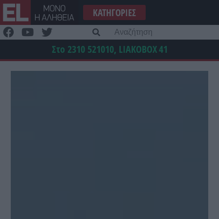
Μετάβαση
ΚΑΤΗΓΟΡΊΕΣ
στο
περιεχόμενο
Α
γι
Στο 2310 521010, LIAKOBOX
41