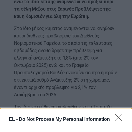
ενώ το ίδιο επίσης αναμένεται να πράξει περί
τα τέλη Μαΐου στις Εαρινές Προβλέψεις της
και η Κομισιόν για όλη την Ευρώπη.
Στο ίδιο μήκος κύματος αναμένονται να κινηθούν
και οι διεθνείς προβλέψεις του Διεθνούς
Νομισματικού Ταμείου, το οποίο τις τελευταίες
εβδομάδες αναθεώρησε την πρόβλεψη για
ελληνική ανάπτυξη στο 1,8% (από 2% τον
Οκτώβριο 2025) ενώ και το Γραφείο
Προϋπολογισμού Βουλής ανακοίνωσε προ ημερών
ότι εκτιμά ρυθμό Ανάπτυξης 2% στη χώρα μας,
έναντι αρχικής πρόβλεψης για 2,1% τον
Δεκέμβριο του 2025.
Την ίδια κατεύθυνση ακολούθησε και η Τράπεζα
της Ελλάδος καθώς την Μεγάλη Δευτέρα
EL -
Do Not Process My Personal Information
κατέθεσε επίσημα
νέα πρόβλεψη για ανάπτυξη
1,9% (από 2,1%) και πληθωρισμό 3,1% το 2026,