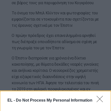
σε βάρος τους για περιφρόνηση του Κογκρέσου.
Το όνομα του Μπιλ Κλίντον και φωτογραφίες του
εμφανίζονται σε ντοκουμέντα που σχετίζονται με
τις έρευνες σχετικά με τον Έπστιν.
Ο πρώην πρόεδρος έχει επανειλημμένα αρνηθεί
πως διέπραξε οποιοδήποτε αδίκημα σε σχέση με
τη γνωριμία του με τον Έπστιν.
Ο Έπστιν διατηρούσε για χρόνια ένα δίκτυο
κακοποίησης, με θύματα δεκάδες νεαρές γυναίκες
και ανήλικα κορίτσια. Ο νεοϋορκέζος χρηματιστής
είχε εξαιρετικές διασυνδέσεις στην υψηλή
κοινωνία των ΗΠΑ. Άφησε την τελευταία του πνοή
το 2019 στη φυλακή, προφυλακισμένος και εν
αναμονή της δίκης του.
EL -
Do Not Process My Personal Information
Με πληροφορίες από ΑΠΕΜΠΕ – ΑΠΕΜΠΕ-EPA-EPA photo