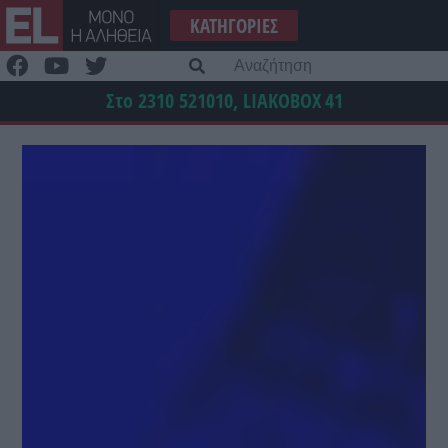
Μετάβαση
ΚΑΤΗΓΟΡΊΕΣ
στο
περιεχόμενο
Α
γι
Στο 2310 521010, LIAKOBOX
41