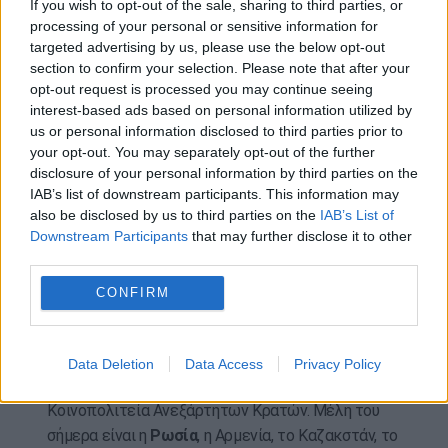
If you wish to opt-out of the sale, sharing to third parties, or
τη Ρωσία, την Κίνα , τη Συρία, το Αζερμπαϊτζάν.
processing of your personal or sensitive information for
targeted advertising by us, please use the below opt-out
Η ένταξη της Τουρκίας στο ΝΑΤΟ ξεκίνησε τη
section to confirm your selection. Please note that after your
διαδικασία του δυτικού ελέγχου της Τουρκίας. Η
opt-out request is processed you may continue seeing
ένταξη της Τουρκίας στο ΝΑΤΟ δεν έκανε παρά
interest-based ads based on personal information utilized by
μόνο κακό στην Τουρκία. Τώρα ήρθε η ώρα η
us or personal information disclosed to third parties prior to
your opt-out. You may separately opt-out of the further
αποχώρηση από το ΝΑΤΟ να γίνει αναγκαιότητα
.
disclosure of your personal information by third parties on the
Η στρατηγική του ΝΑΤΟ έχει στόχο να διχάσει τον
IAB’s list of downstream participants. This information may
also be disclosed by us to third parties on the
IAB’s List of
κόσμο, να σπείρει τον πόλεμο
.
Η μετάβαση από το
Downstream Participants
that may further disclose it to other
ΝΑΤΟ στον CSTO
(σ.σ. σε Συμμαχία με Ρωσία
third parties.
δηλαδή)
μπορεί να γίνει σημαντική για την
CONFIRM
Τουρκία τα επόμενα χρόνια
».
Θυμίζουμε πως ο Οργανισμός της Συνθήκης
Συλλογικής Ασφαλείας (
CSTO
) είναι μία συμμαχία
Data Deletion
Data Access
Privacy Policy
έξι μετασοβιετικών κρατών που ανήκουν στην
Κοινοπολιτεία Ανεξάρτητων Κρατών. Μέλη του
σήμερα είναι η
Ρωσία
, η Αρμενία, το Καζακστάν, το