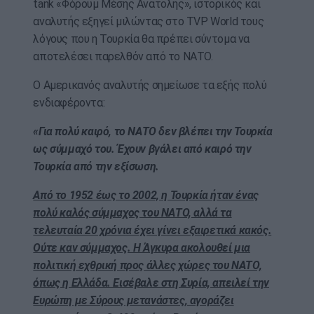
tank «Φόρουμ Μέσης Ανατολής», ιστορικός και
αναλυτής εξηγεί μιλώντας στο TVP World τους
λόγους που η Τουρκία θα πρέπει σύντομα να
αποτελέσει παρελθόν από το ΝΑΤΟ.
Ο Αμερικανός αναλυτής σημείωσε τα εξής πολύ
ενδιαφέροντα:
«Για πολύ καιρό, το ΝΑΤΟ δεν βλέπει την Τουρκία
ως σύμμαχό του. Έχουν βγάλει από καιρό την
Τουρκία από την εξίσωση.
Από το 1952 έως το 2002, η Τουρκία ήταν ένας
πολύ καλός σύμμαχος του ΝΑΤΟ, αλλά τα
τελευταία 20 χρόνια έχει γίνει εξαιρετικά κακός.
Ούτε καν σύμμαχος. Η Άγκυρα ακολουθεί μια
πολιτική εχθρική προς άλλες χώρες του ΝΑΤΟ,
όπως η Ελλάδα. Εισέβαλε στη Συρία, απειλεί την
Ευρώπη με Σύρους μετανάστες, αγοράζει