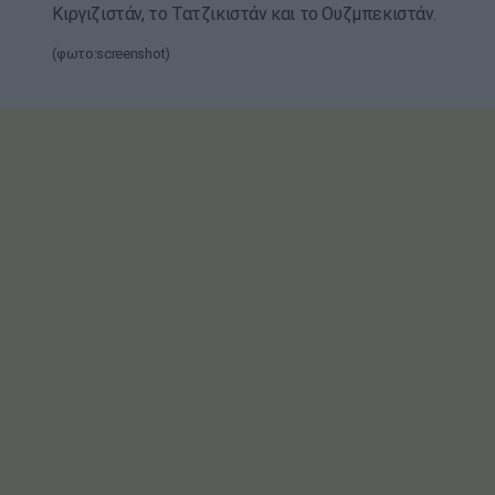
Κιργιζιστάν, το Τατζικιστάν και το Ουζμπεκιστάν.
(φωτο:screenshot)