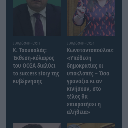
8 Αυγούστου - 09:11
8 Αυγούστου - 09:04
Κ. Τσουκαλάς:
Κωνσταντοπούλου:
Έκθεση-κόλαφος
«Υπόθεση
του ΟΟΣΑ διαλύει
δημοκρατίας οι
το success story της
υποκλοπές – Όσα
κυβέρνησης
γρανάζια κι αν
κινήσουν, στο
τέλος θα
επικρατήσει η
αλήθεια»