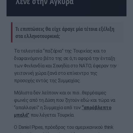
λένε στην Άγκυρα
Τι επιπτώσεις θα είχε άραγε μία τέτοια εξέλιξη
στα ελληνοτουρκικά;
Τα τελευταία “παζάρια” της Τουρκίας και το
διαφαινόμενο βέτο της σε ό,τι αφορά την ένταξη
των Φινλανδία και Σουηδία στο ΝΑΤΟ, έφεραν την
γειτονική χώρα ξανά στο επίκεντρο της
προσοχής εντός της Συμμαχίας.
Μάλιστα δεν λείπουν και οι πιο…θερμόαιμες
φωνές από τη Δύση που ζητούν εδώ και τώρα να
“απαλλαγεί” η Συμμαχία από τον
“απρόβλεπτο
μπελά”
που λέγεται Τουρκία.
Ο Daniel Pipes, πρόεδρος του αμερικανικού think