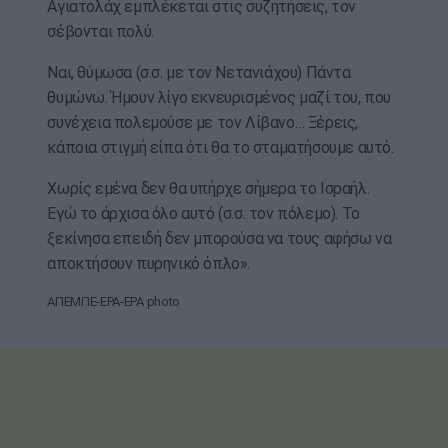
Αγιατολάχ εμπλέκεται στις συζητήσεις, τον
σέβονται πολύ.
Ναι, θύμωσα (σ.σ. με τον Νετανιάχου) Πάντα
θυμώνω. Ήμουν λίγο εκνευρισμένος μαζί του, που
συνέχεια πολεμούσε με τον Λίβανο… Ξέρεις,
κάποια στιγμή είπα ότι θα το σταματήσουμε αυτό.
Χωρίς εμένα δεν θα υπήρχε σήμερα το Ισραήλ.
Εγώ το άρχισα όλο αυτό (σ.σ. τον πόλεμο). Το
ξεκίνησα επειδή δεν μπορούσα να τους αφήσω να
αποκτήσουν πυρηνικό όπλο».
ΑΠΕΜΠΕ-EPA-EPA photo