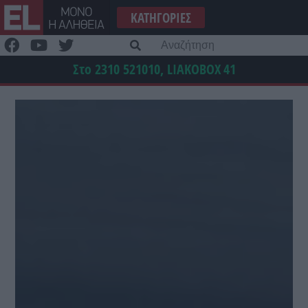
Μετάβαση
ΚΑΤΗΓΟΡΊΕΣ
στο
περιεχόμενο
Α
γι
Στο 2310 521010, LIAKOBOX
41