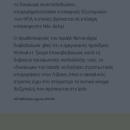
το δικαίωμα να ανταποδώσει»,
επιχειρηματολόγησε ο υπουργός Εξωτερικών
των ΗΠΑ, ο οποίος βρίσκεται σε επίσημη
επίσκεψη στο Νέο Δελχί.
Ο πρωθυπουργός του Ισραήλ Νετανιάχου
διαβεβαίωσε χθες ότι ο αμερικανός πρόεδρος
Ντόναλντ Τραμπ επαναβεβαίωσε, κατά τη
διάρκεια τηλεφωνικής συνδιάλεξής τους, το
«δικαίωμα» του Ισραήλ να διεξάγει στρατιωτικές
επιχειρήσεις στον Λίβανο, όπου ο ισραηλινός
στρατός έχει στο στόχαστρο το σιιτικό κίνημα
Χεζμπολά, που πρόσκειται στο Ιράν.
ΑΠΕ-ΜΠΕ/photo αρχείου EPA-EPA