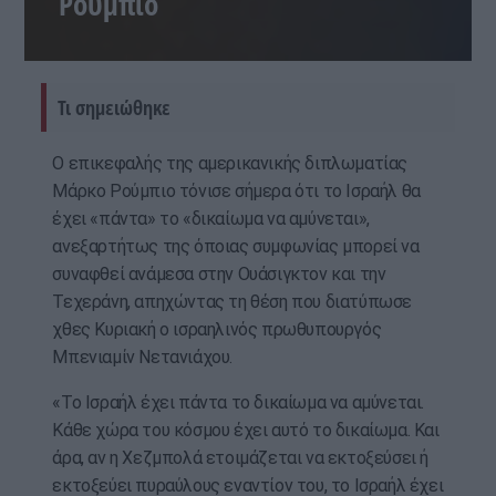
Ρούμπιο
Τι σημειώθηκε
Ο επικεφαλής της αμερικανικής διπλωματίας
Μάρκο Ρούμπιο τόνισε σήμερα ότι το Ισραήλ θα
έχει «πάντα» το «δικαίωμα να αμύνεται»,
ανεξαρτήτως της όποιας συμφωνίας μπορεί να
συναφθεί ανάμεσα στην Ουάσιγκτον και την
Τεχεράνη, απηχώντας τη θέση που διατύπωσε
χθες Κυριακή ο ισραηλινός πρωθυπουργός
Μπενιαμίν Νετανιάχου.
«Το Ισραήλ έχει πάντα το δικαίωμα να αμύνεται.
Κάθε χώρα του κόσμου έχει αυτό το δικαίωμα. Και
άρα, αν η Χεζμπολά ετοιμάζεται να εκτοξεύσει ή
εκτοξεύει πυραύλους εναντίον του, το Ισραήλ έχει