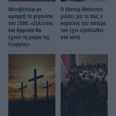
Μεντβέντεφ με
Ο Χάντερ Μπάιντεν
αφορμή τα γεγονότα
μιλάει για το πώς ο
του 2008: «Ζελένσκι
καρκίνος του πατέρα
και Αρμενία θα
του έχει εξαπλωθεί
έχουν τη μοίρα της
στα οστά
Γεωργίας»