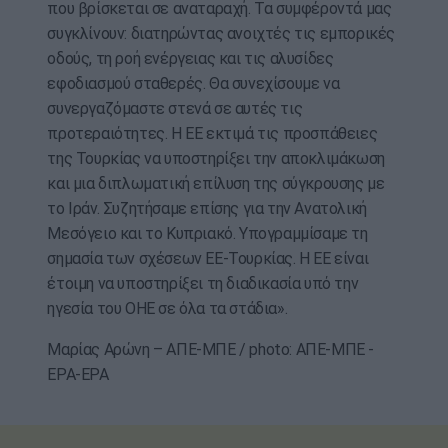
που βρίσκεται σε αναταραχή. Τα συμφέροντά μας
συγκλίνουν: διατηρώντας ανοιχτές τις εμπορικές
οδούς, τη ροή ενέργειας και τις αλυσίδες
εφοδιασμού σταθερές. Θα συνεχίσουμε να
συνεργαζόμαστε στενά σε αυτές τις
προτεραιότητες. Η ΕΕ εκτιμά τις προσπάθειες
της Τουρκίας να υποστηρίξει την αποκλιμάκωση
και μια διπλωματική επίλυση της σύγκρουσης με
το Ιράν. Συζητήσαμε επίσης για την Ανατολική
Μεσόγειο και το Κυπριακό. Υπογραμμίσαμε τη
σημασία των σχέσεων ΕΕ-Τουρκίας. Η ΕΕ είναι
έτοιμη να υποστηρίξει τη διαδικασία υπό την
ηγεσία του ΟΗΕ σε όλα τα στάδια».
Μαρίας Αρώνη – ΑΠΕ-ΜΠΕ / photo: ΑΠΕ-ΜΠΕ -
EPA-EPA