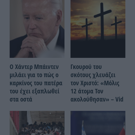
Ο Χάντερ Μπάιντεν
Γκουρού του
μιλάει για το πώς ο
σκότους χλευάζει
καρκίνος του πατέρα
τον Χριστό: «Μόλις
του έχει εξαπλωθεί
12 άτομα Τον
στα οστά
ακολούθησαν» – Vid