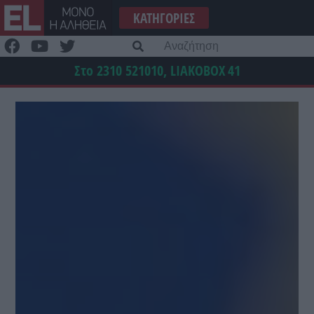
Μετάβαση
ΚΑΤΗΓΟΡΊΕΣ
στο
περιεχόμενο
Α
γι
Στο 2310 521010, LIAKOBOX
41