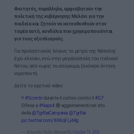
Φοιτητές, παράλληλα, αμφισβητούν την
πολιτική της κυβέρνησης Μελόνι για την
παιδεία και ζητούν να κατευθυνθούν στον
τομέα αυτό, κονδύλια που χρησιμοποιούνται
για τους εξοπλισμούς.
Για προληπτικούς λόγους το μετρό της Νάπολης
έχει κλείσει, ενώ στην μεγαλούπολη του ιταλικού
Νότου, από νωρίς το απόγευμα, ξεκίνησε έντονη
νεροποντή.
Δείτε το σχετικό video:
‼️
#Scontri
durante il corteo contro il
#G7
Difesa a
#Napoli
🔵 aggiornamenti nel sito
della
@TgrRaiCampania
@TgrRai
pic.twitter.com/XKKqFLj44g
— Antonello Perillo (@anperillo)
October 19, 2024