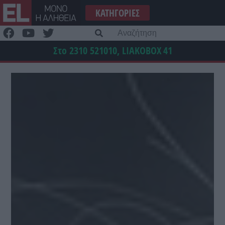
Μετάβαση
ΚΑΤΗΓΟΡΊΕΣ
στο
περιεχόμενο
Α
γι
Στο 2310 521010, LIAKOBOX
41