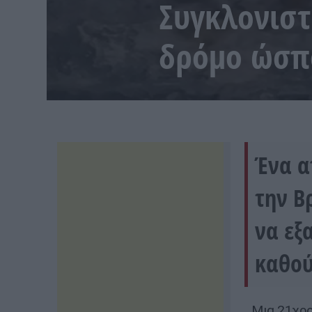
Συγκλονιστ
δρόμο ώσπο
Ένα α
την Β
να εξ
καθού
Μια 21χρο