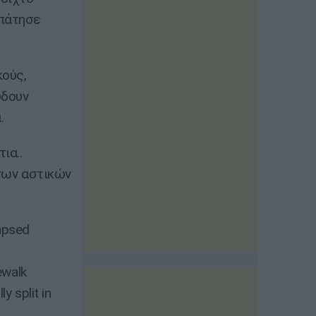
 πάτησε
κούς,
ύδουν
.
ια..
 των αστικών
lapsed
ewalk
y split in