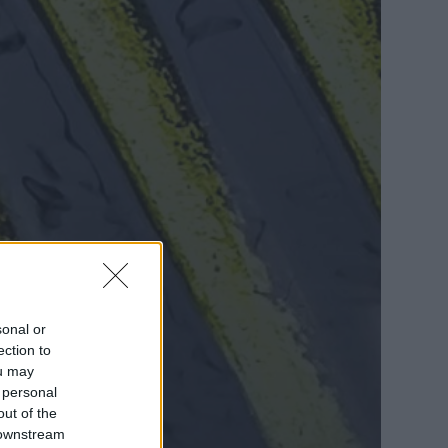
sonal or
ection to
ou may
 personal
out of the
 downstream