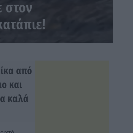
ε στον
κατάπιε!
αίκα από
ιο και
τα καλά
νοιχτό