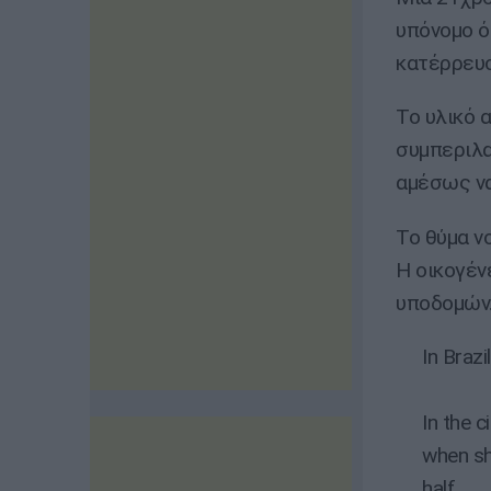
υπόνομο ό
κατέρρευσ
Το υλικό 
συμπεριλα
αμέσως να
Το θύμα ν
Η οικογέν
υποδομών
In Braz
In the 
when she
half.