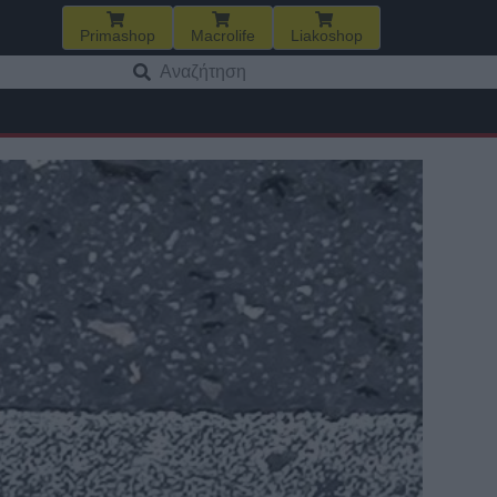
Primashop
Macrolife
Liakoshop
Αναζήτηση
για: