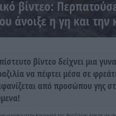
ικό βίντεο: Περπατούσ
υ άνοιξε η γη και την 
πίστευτο βίντεο δείχνει μια γυν
ραζιλία να πέφτει μέσα σε φρεάτ
αφανίζεται από προσώπου γης σ
μενα!
νη γυναίκα στην Κουιαμπά της Βραζιλίας έπεσε σε α