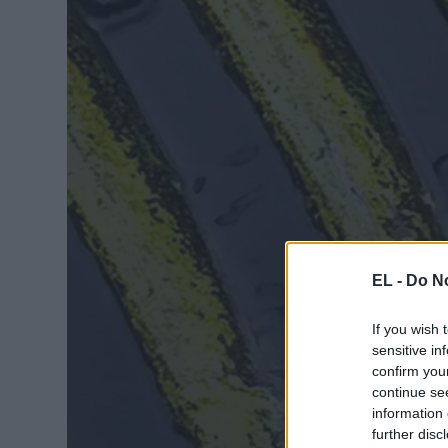
EL -
Do No
If you wish 
sensitive in
confirm you
continue se
information 
further disc