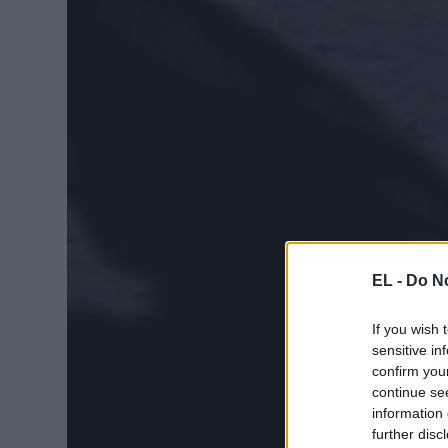
EL -
Do No
If you wish 
sensitive in
confirm you
continue se
information 
further disc