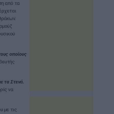
ση από τα
ιέρχεται
θράκων.
Ορμούζ
φυσικού
τους οποίους
βευτής
ε τα Στενά.
ρίς να
υ με τις