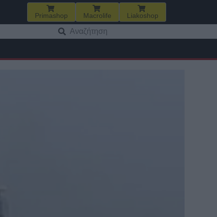
Primashop
Macrolife
Liakoshop
Αναζήτηση
για: