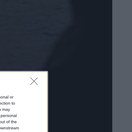
sonal or
ection to
ou may
 personal
out of the
 downstream