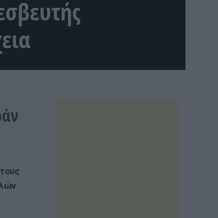
εσβευτής
χεια
ράν
 τους
ελών