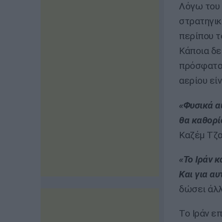
Λόγω του 
στρατηγικ
περίπου τ
Κάποια δε
πρόσφατα,
αερίου εί
«Φυσικά α
θα καθορί
Καζέμ Τζα
«Το Ιράν 
Και για α
δώσει άλλ
Το Ιράν ε