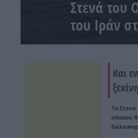
Στενά του 
του Ιράν σ
Και ε
ξεκίν
Τα Στενά 
οποίους θ
διέλευσης