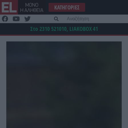
Μετάβαση
ΚΑΤΗΓΟΡΊΕΣ
στο
περιεχόμενο
Α
γι
Στο 2310 521010, LIAKOBOX
41