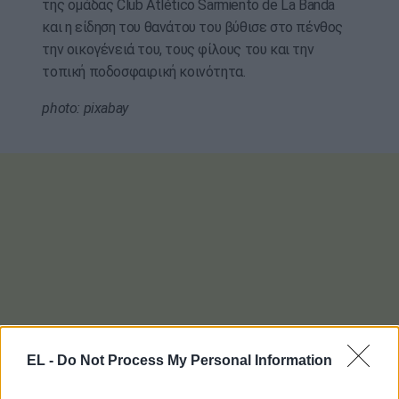
της ομάδας Club Atlético Sarmiento de La Banda
και η είδηση του θανάτου του βύθισε στο πένθος
την οικογένειά του, τους φίλους του και την
τοπική ποδοσφαιρική κοινότητα.
photo: pixabay
EL -
Do Not Process My Personal Information