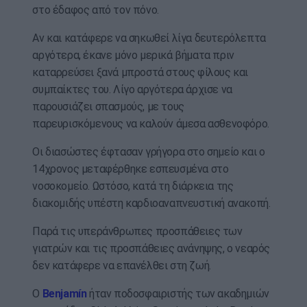
στο έδαφος από τον πόνο.
Αν και κατάφερε να σηκωθεί λίγα δευτερόλεπτα
αργότερα, έκανε μόνο μερικά βήματα πριν
καταρρεύσει ξανά μπροστά στους φίλους και
συμπαίκτες του. Λίγο αργότερα άρχισε να
παρουσιάζει σπασμούς, με τους
παρευρισκόμενους να καλούν άμεσα ασθενοφόρο.
Οι διασώστες έφτασαν γρήγορα στο σημείο και ο
14χρονος μεταφέρθηκε εσπευσμένα στο
νοσοκομείο. Ωστόσο, κατά τη διάρκεια της
διακομιδής υπέστη καρδιοαναπνευστική ανακοπή.
Παρά τις υπεράνθρωπες προσπάθειες των
γιατρών και τις προσπάθειες ανάνηψης, ο νεαρός
δεν κατάφερε να επανέλθει στη ζωή.
Ο
Benjamín
ήταν ποδοσφαιριστής των ακαδημιών